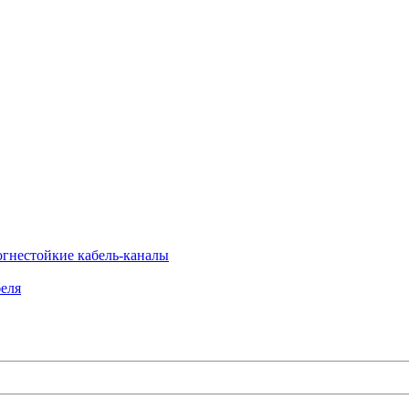
огнестойкие кабель-каналы
еля