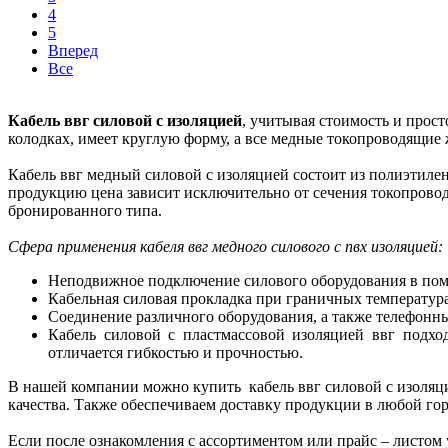
4
5
Вперед
Все
Кабель ввг силовой с изоляцией
, учитывая стоимость и прос
колодках, имеет круглую форму, а все медные токопроводящие
Кабель ввг медный силовой с изоляцией состоит из полиэтиле
продукцию цена зависит исключительно от сечения токопрово
бронированного типа.
Сфера применения кабеля ввг медного силового с пвх изоляцией:
Неподвижное подключение силового оборудования в пом
Кабельная силовая прокладка при граничных температурах
Соединение различного оборудования, а также телефонн
Кабель силовой с пластмассовой изоляцией ввг подх
отличается гибкостью и прочностью.
В нашей компании можно купить кабель ввг силовой с изоляц
качества. Также обеспечиваем доставку продукции в любой г
Если после ознакомления с ассортиментом или прайс – листом 