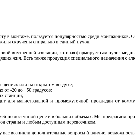
тоту в монтаже, пользуется популярностью среди монтажников. 
 жилы скручены спирально в единый пучок.
новой внутренней изоляции, которая формирует сам пучок медн
дящих жил. Есть также продукция специального назначения с а
ещениях или на открытом воздухе;
 от -20 до +50 градусов;
ых станций;
одит для магистральной и промежуточной прокладки от комму
ией по доступной цене и в больших объемах. Мы предлагаем пр
ород страны и любым доступным перевозчиком.
у вас возникли дополнительные вопросы (наличие, возможность с