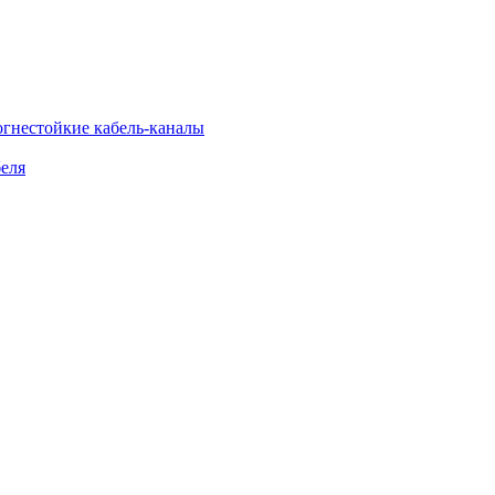
огнестойкие кабель-каналы
еля