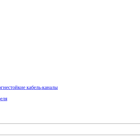
огнестойкие кабель-каналы
еля