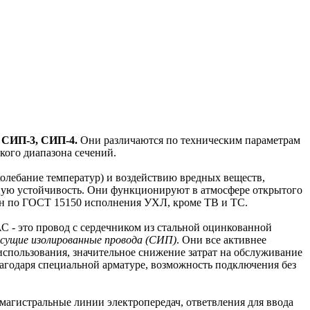
, СИП-3, СИП-4.
Они различаются по техническим параметрам
ого диапазона сечений.
колебание температур) и воздействию вредных веществ,
йную устойчивость. Они функционируют в атмосфере открытого
 зон по ГОСТ 15150 исполнения УХЛ, кроме ТВ и ТС.
 - это провод с сердечником из стальной оцинкованной
сущие изолированные провода (СИП)
. Они все активнее
использования, значительное снижение затрат на обслуживание
агодаря специальной арматуре, возможность подключения без
агистральные линии электропередач, ответвления для ввода