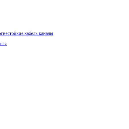
огнестойкие кабель-каналы
еля