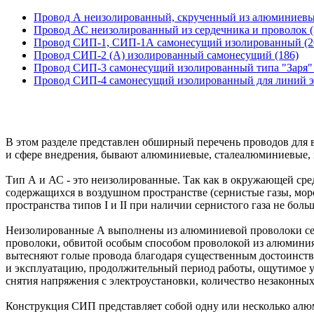
Провод А неизолированный, скрученный из алюминиевых
Провод АС неизолированный из сердечника и проволок (
Провод СИП-1, СИП-1А самонесущий изолированный (2
Провод СИП-2 (А) изолированный самонесущий (186)
Провод СИП-3 самонесущий изолированный типа "Заря" 
Провод СИП-4 самонесущий изолированный для линий эл
В этом разделе представлен обширный перечень проводов для
и сфере внедрения, бывают алюминиевые, сталеалюминиевые, 
Тип А и АС - это неизолированные. Так как в окружающей сре
содержащихся в воздушном пространстве (сернистые газы, мо
пространства типов I и II при наличии сернистого газа не бол
Неизолированные А выполнены из алюминиевой проволоки сери
проволоки, обвитой особым способом проволокой из алюминия
вытесняют голые провода благодаря существенным достоинства
и эксплуатацию, продолжительный период работы, ощутимое у
снятия напряжения с электроустановки, количество незаконны
Конструкция СИП представляет собой одну или несколько алюм