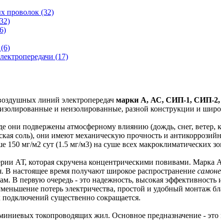
 проволок (32)
32)
6)
(6)
ектропередачи (17)
 воздушных линий электропередач
марки А, АС, СИП-1, СИП-2
изолированные и неизолированные, разной конструкции и широк
де они подвержены атмосферному влиянию (дождь, снег, ветер, 
рская соль), они имеют механическую прочность и антикоррози
ьше 150 мг/м2 сут (1.5 мг/м3) на суше всех макроклиматических
и АТ, которая скручена концентрическими повивами. Марка АС
. В настоящее время получают широкое распространение
самоне
м. В первую очередь - это надежность, высокая эффективность 
меньшение потерь электричества, простой и удобный монтаж бл
х подключений существенно сокращается.
иниевых токопроводящих жил. Основное предназначение - это м