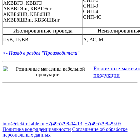
СИП-2
АКВВГЭ, КВВГЭ
СИП-3
АКВВГЭнг, КВВГЭнг
СИП-4
АКВБбШВ, КВБбШВ
СИП-4С
АКВБбШВнг, КВБбШВнг
Изолированные провода
Неизолированные
ПуВ, ПуВВ
А, АС, М
<- Назад в раздел "Производители"
Розничные магази
продукции
Группа компаний "Электрокабель"
125480, Москва, Туристская ул, д.25, корп.1, оф. 21
info@elektrokable.ru
+7(495)798-04-13
+7(495)798-29-05
Политика конфиденциальности
Соглашение об обработке
персональных данных