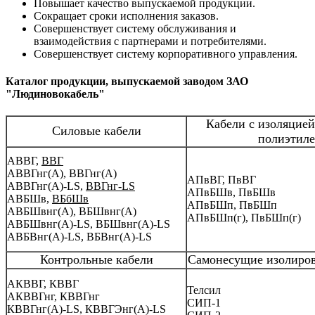
Повышает качество выпускаемой продукции.
Сокращает сроки исполнения заказов.
Совершенствует систему обслуживания и
взаимодействия с партнерами и потребителями.
Совершенствует систему корпоративного управления.
Каталог продукции, выпускаемой заводом ЗАО
"Людиновокабель"
Кабели с изоляцией
Силовые кабели
полиэтиле
АВВГ,
ВВГ
АВВГнг(А), ВВГнг(А)
АПвВГ, ПвВГ
АВВГнг(А)-LS,
ВВГнг-LS
АПвБШв, ПвБШв
АВБШв,
ВБбШв
АПвБШп, ПвБШп
АВБШвнг(А), ВБШвнг(А)
АПвБШп(г), ПвБШп(г)
АВБШвнг(А)-LS, ВБШвнг(А)-LS
АВБВнг(А)-LS, ВБВнг(А)-LS
Контрольные кабели
Самонесущие изолиров
АКВВГ, КВВГ
Телсил
АКВВГнг, КВВГнг
СИП-1
КВВГнг(А)-LS, КВВГЭнг(А)-LS