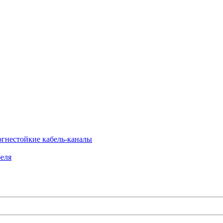
огнестойкие кабель-каналы
еля