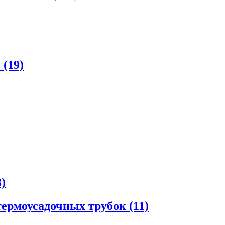
(19)
)
ермоусадочных трубок (11)