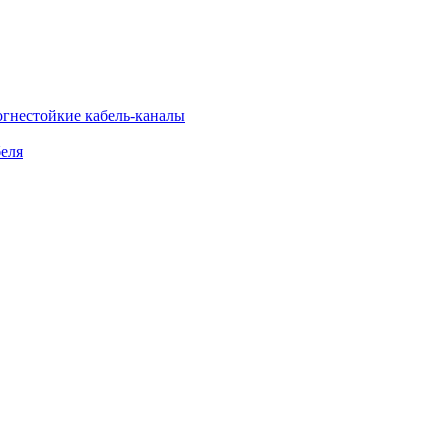
огнестойкие кабель-каналы
еля