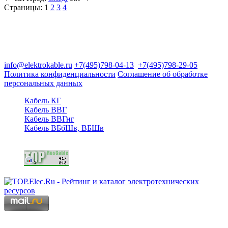
Страницы:
1
2
3
4
Группа компаний "Электрокабель"
125480, Москва, Туристская ул, д.25, корп.1, оф. 21
info@elektrokable.ru
+7(495)798-04-13
+7(495)798-29-05
Политика конфиденциальности
Соглашение об обработке
персональных данных
Кабель КГ
Кабель ВВГ
Кабель ВВГнг
Кабель ВБбШв, ВБШв
Copyright © 2006 - 2026 Копирование материалов запрещено.