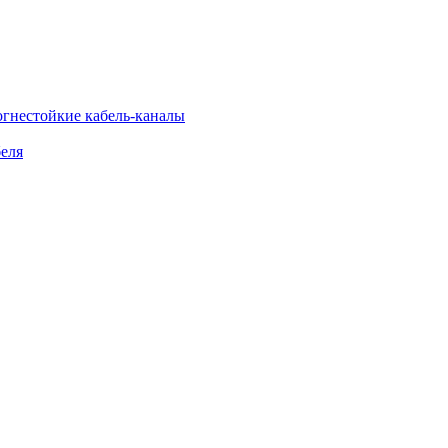
огнестойкие кабель-каналы
еля