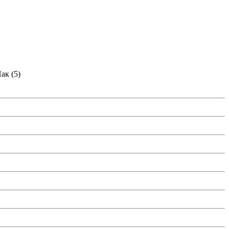
ак (
5
)