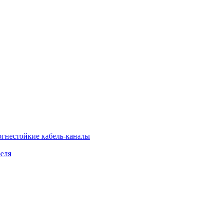
огнестойкие кабель-каналы
еля