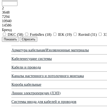
2
3648
7294
10940
14586
Бренд
DKC (
58
)
Fortisflex (
18
)
IEK (
19
)
Ruvinil (
31
)
З
Арматура кабельная/Изоляционные материалы
Кабеленесущие системы
Кабели и провода
Каналы настенного и потолочного монтажа
Короба кабельные
Линии электропередач (ЛЭП)
Системы ввода для кабелей и проводов