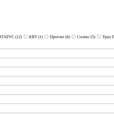
ЭТАРУС (
12
)
КВТ (
1
)
Протэкт (
6
)
Солекс (
5
)
Урал П