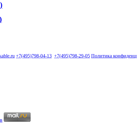
)
)
kable.ru
+7(495)798-04-13
+7(495)798-29-05
Политика конфиденц