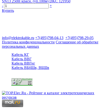
SN13 250Н красн. (уп.100м) DKC 121950
-
+
Купить
Группа компаний "Электрокабель"
125480, Москва, Туристская ул, д.25, корп.1, оф. 21
info@elektrokable.ru
+7(495)798-04-13
+7(495)798-29-05
Политика конфиденциальности
Соглашение об обработке
персональных данных
Кабель КГ
Кабель ВВГ
Кабель ВВГнг
Кабель ВБбШв, ВБШв