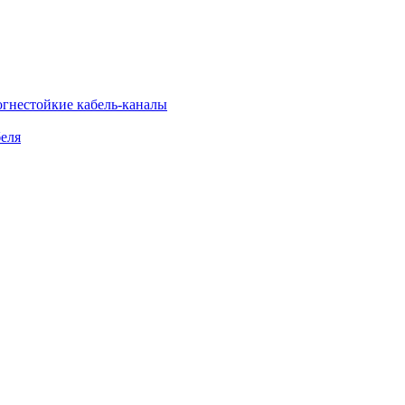
огнестойкие кабель-каналы
еля