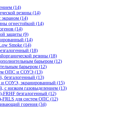
нием (14)
ческой резины (14)
экраном (14)
ны огнестойкий (14)
генов (14)
ой защиты (9)
ированный (14)
ow Smoke (14)
езгалогенный (18)
йорганической резины (18)
ополнительным барьером (12)
ельным барьером (12)
тем ОПС и СОУЭ (13)
 безгалогенный (13)
 и СОУЭ, экранированный (15)
 с низким газовыделением (13)
FRHF безгалогенный (12)
FRLS для систем ОПС (12)
живающий горения (34)