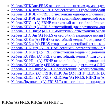
Кабель КПКВнг-FRLS огнестойкий с низким дымовыделе
Кабель КПКПнг(А)-FRHF огнестойкий из кремнийоргани
Кабель КПКЭВнг-FRLS огнестойкий однопроволочный с 
Кабель КПКЭПнг(А)-FRHF из кремнийорганической рези
Кабель КПСнг(А)-FRHF монтажный огнестойкий без гало
Кабель КПСнг(А)-FRLS огнестойкий для противопожарн
Кабель КПСЭнг(А)-FRHF монтажный огнестойкий экран
Кабель КПСЭнг(А)-FRLS огнестойкий экранированный L
Кабель КСБнг(А)-FRHF огнестойкий медный с экраном б
Кабель КСБнг(А)-FRLS с экраном огнестойкий из кремни
Кабель КСБСнг(А)-FRHF огнестойкий безгалогенный с д
Кабель КСБСнг(А)-FRLS огнестойкий медный с дополнит
Кабель КСРВнг(А)-FRLS огнестойкий, медный, для сис
Кабель КСРПнг(А)-FRHF огнестойкий, однопроволочный,
Кабель КСРЭВнг(А)-FRLS огнестойкий, для систем ОПС
Кабель КСРЭПнг(А)-FRHF огнестойкий, экранированный,
Кабель КШСнг(А)-FRHF, КШСЭнг(А)-FRHF, КШСГнг(А)-
Кабель КШСнг(А)-FRLS, КШСЭнг(А)-FRLS, КШСГнг(А)-
Кабель Лоутокс нг(А)-FRLSLTx огнестойкий, не поддер
КПСнг(А)-FRLS, КПСнг(А)-FRHF, ...