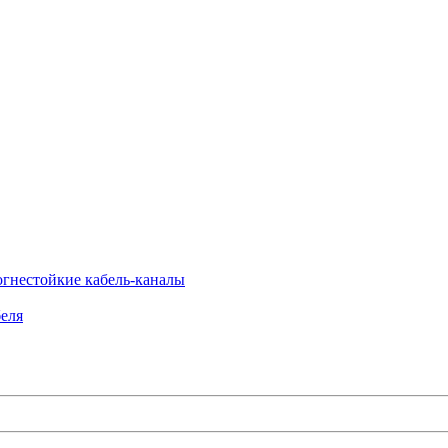
огнестойкие кабель-каналы
еля