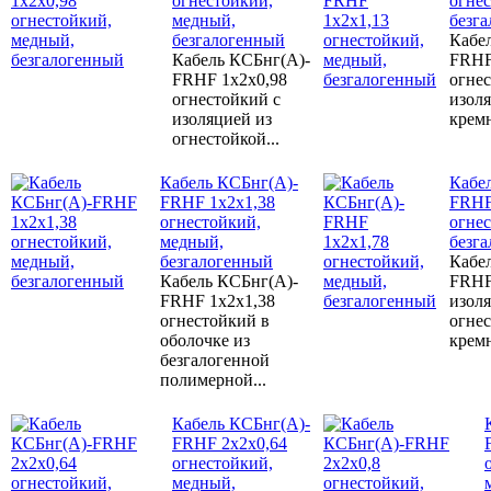
огнестойкий,
огне
медный,
безг
безгалогенный
Кабе
Кабель КСБнг(А)-
FRHF
FRHF 1х2х0,98
огне
огнестойкий с
изоля
изоляцией из
кремн
огнестойкой...
Кабель КСБнг(А)-
Кабе
FRHF 1х2х1,38
FRHF
огнестойкий,
огне
медный,
безг
безгалогенный
Кабе
Кабель КСБнг(А)-
FRHF
FRHF 1х2х1,38
изоля
огнестойкий в
огне
оболочке из
кремн
безгалогенной
полимерной...
Кабель КСБнг(А)-
FRHF 2х2х0,64
огнестойкий,
медный,