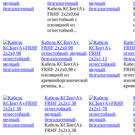
безгалогенный
Кабель КСБнг(А)-
FRHF 2х2х0,64
огнестойкий с
изоляцией из
огнестойкой...
Кабель КСБнг(А)-
Кабе
FRHF 2х2х0,98
FRHF
огнестойкий, медный,
огне
безгалогенный
безг
Кабель КСБнг(А)-
Кабе
FRHF 2х2х0,98 с
FRHF
изоляцией из
огне
кремнийорганической
изоля
резины, в...
кремн
Кабель КСБнг(А)-
FRHF 2х2х1,38
огнестойкий,
медный,
безгалогенный
Кабель КСБнг(А)-
FRHF 2х2х1,38