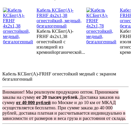
Кабель КСБнг(А)-
Кабе
FRHF 4х2х1,38
FRHF
огнестойкий, медный,
огне
безгалогенный
безг
Кабель КСБнг(А)-
Кабе
FRHF 4х2х1,38
FRHF
огнестойкий с
изоля
изоляцией из
огне
кремнийорганической...
кремн
Кабель КСБнг(А)-FRHF огнестойкий медный с экраном
безгалогенный
Внимание! Мы реализуем продукцию оптом. Принимаем
заказы на сумму
от 20 тысяч рублей.
Доставка заказов на
сумму
от 40 000 рублей
по Москве и до 10 км от МКАД
осуществляется бесплатно. При сумме заказа до 40 000
рублей, доставка платная и рассчитывается индивидуально в
зависимости от размеров и веса груза и расстояния от склада.