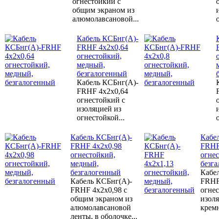
огнестойкий с
общим экраном из
алюмолавсановой...
Кабель КСБнг(А)-
FRHF 4х2х0,64
огнестойкий,
медный,
безгалогенный
Кабель КСБнг(А)-
FRHF 4х2х0,64
огнестойкий с
изоляцией из
огнестойкой...
Кабель КСБнг(А)-
Кабе
FRHF 4х2х0,98
FRHF
огнестойкий,
огне
медный,
безг
безгалогенный
Кабе
Кабель КСБнг(А)-
FRHF
FRHF 4х2х0,98 с
огне
общим экраном из
изоля
алюмолавсановой
кремн
ленты, в оболочке...