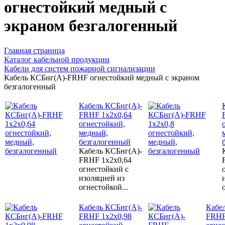
огнестойкий медный с
экраном безгалогенный
Главная страница
Каталог кабельной продукции
Кабели для систем пожарной сигнализации
Кабель КСБнг(А)-FRHF огнестойкий медный с экраном
безгалогенный
Кабель КСБнг(А)-
FRHF 1х2х0,64
огнестойкий,
медный,
безгалогенный
Кабель КСБнг(А)-
FRHF 1х2х0,64
огнестойкий с
изоляцией из
огнестойкой...
Кабель КСБнг(А)-
Кабе
FRHF 1х2х0,98
FRHF