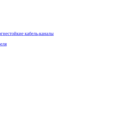
огнестойкие кабель-каналы
еля