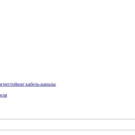
огнестойкие кабель-каналы
еля