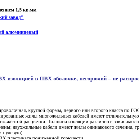
ением 1,5 кв.мм
кий завод"
чий алюминиевый
ВХ изоляцией в ПВХ оболочке, негорючий – не распр
проволочная, круглой формы, первого или второго класса по ГО
олированные жилы многожильных кабелей имеют отличительную 
но-жёлтой расцветки. Толщина изоляции различна в зависимости
чены; двухжильные кабели имеют жилы одинакового сечения, тр
и нулевую).
 ПВХ пластиката пониженной горючести.