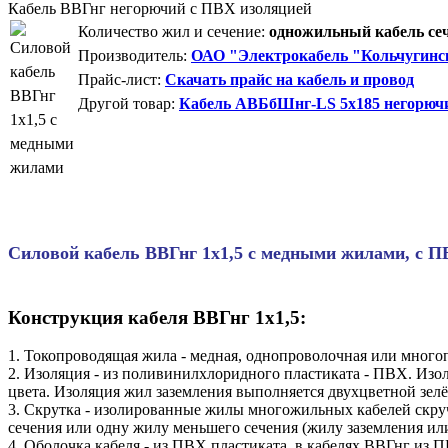
Кабель ВВГнг негорючий с ПВХ изоляцией
Количество жил и сечение:
одножильный кабель сеч
Производитель:
ОАО "Электрокабель "Кольчугинс
Прайс-лист:
Скачать прайс на кабель и провод
Другой товар:
Кабель АВБбШнг-LS 5x185 негорю
Силовой кабель ВВГнг 1х1,5 с медными жилами, с П
Конструкция кабеля ВВГнг 1х1,5:
1. Токопроводящая жила - медная, однопроволочная или много
2. Изоляция - из поливинилхлоридного пластиката - ПВХ. Из
цвета. Изоляция жил заземления выполняется двухцветной зелё
3. Скрутка - изолированные жилы многожильных кабелей скру
сечения или одну жилу меньшего сечения (жилу заземления ил
4. Оболочка кабеля - из ПВХ пластиката, в кабелях ВВГнг из