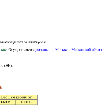
наличный расчет по низким ценам.
скве.
Осуществляется
доставка по Москве и Московской области
но (ЭК);
2:
Вес 1 км кабеля, кг
660 В
1000 В