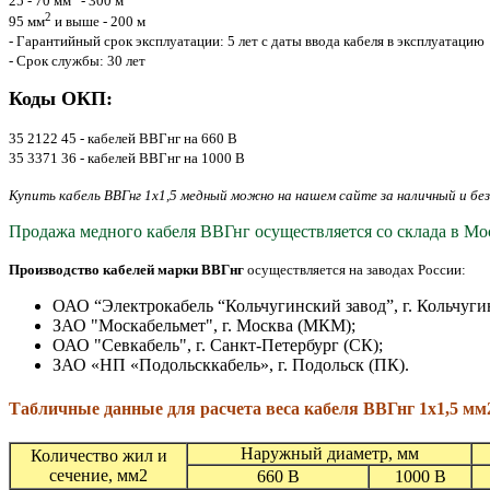
25 - 70 мм
- 300 м
2
95 мм
и выше - 200 м
- Гарантийный срок эксплуатации: 5 лет с даты ввода кабеля в эксплуатацию
- Срок службы: 30 лет
Коды ОКП:
35 2122 45 - кабелей ВВГнг на 660 В
35 3371 36 - кабелей ВВГнг на 1000 В
Купить кабель ВВГнг 1х1,5 медный можно на нашем сайте за наличный и без
Продажа медного кабеля ВВГнг осуществляется со склада в Мо
Производство кабелей марки ВВГнг
осуществляется на заводах России:
ОАО “Электрокабель “Кольчугинский завод”, г. Кольчуги
ЗАО "Москабельмет", г. Москва (МКМ);
ОАО "Севкабель", г. Санкт-Петербург (СК);
ЗАО «НП «Подольсккабель», г. Подольск (ПК).
Табличные данные для расчета веса кабеля ВВГнг 1х1,5 мм
Наружный диаметр, мм
Количество жил и
сечение, мм2
660 В
1000 В