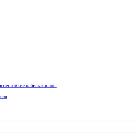
огнестойкие кабель-каналы
еля