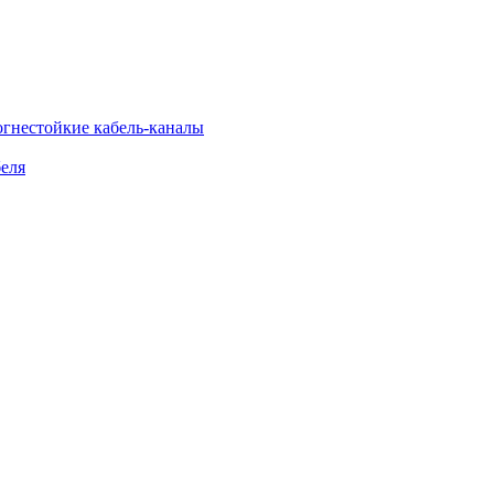
огнестойкие кабель-каналы
еля