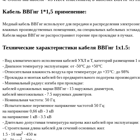
Кабель ВВГнг 1*1,5 применение:
Медный кабель ВВГнг используют для передачи и распределения электроэне
влажных производственных помещениях, на специальных кабельных эстакадах
Кабели марки ВВГнг не распространяют горение при прокладке в пучках.
Технические характеристики кабеля ВВГнг 1x1.5:
- Вид климатического исполнения кабелей УХЛ и Т, категорий размещения 1 
- Диапазон температур эксплуатации: от -50°С до +50°С
- Относительная влажность воздуха при температуре до +35°С: до 98%
- Прокладка и монтаж кабелей без предварительного подогрева производится
- Минимальный радиус изгиба при прокладке:
кабелей одножильных марки ВВГнг - 15 наружных диаметров,
кабелей многожильных - 7.5 наружных диаметров.
- Номинальная частота: 50 Гц
- Испытательное переменное напряжение частотой 50 Гц:
на напряжение 0,66 кВ - 3 кВ
на напряжение 1 кВ - 3.5 кВ
- Длительно допустимая температура нагрева жил кабелей при эксплуатации:
- Строительная длина кабелей для сечений основных жил:
2
1.5 - 16 мм
- 450 м
2