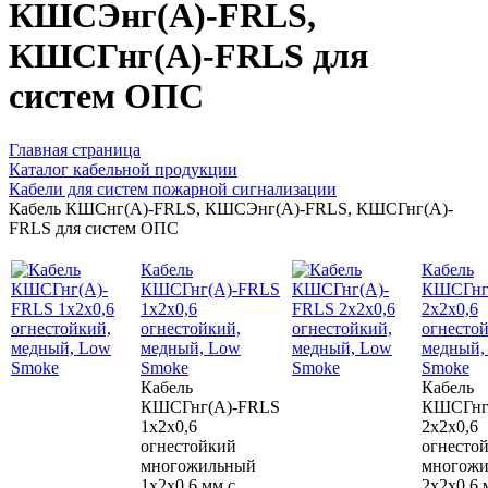
КШСЭнг(А)-FRLS,
КШСГнг(А)-FRLS для
систем ОПС
Главная страница
Каталог кабельной продукции
Кабели для систем пожарной сигнализации
Кабель КШСнг(А)-FRLS, КШСЭнг(А)-FRLS, КШСГнг(А)-
FRLS для систем ОПС
Кабель
Кабель
КШСГнг(А)-FRLS
КШСГнг
1х2х0,6
2х2х0,6
огнестойкий,
огнесто
медный, Low
медный,
Smoke
Smoke
Кабель
Кабель
КШСГнг(А)-FRLS
КШСГнг
1х2х0,6
2х2х0,6
огнестойкий
огнесто
многожильный
многож
1х2х0,6 мм с
2х2х0,6 