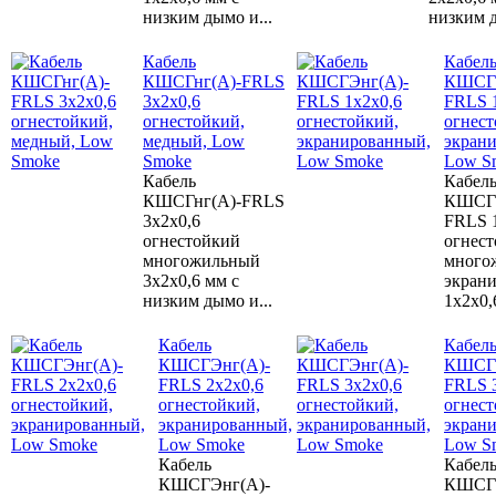
низким дымо и...
низким д
Кабель
Кабел
КШСГнг(А)-FRLS
КШСГЭ
3х2х0,6
FRLS 
огнестойкий,
огнест
медный, Low
экран
Smoke
Low S
Кабель
Кабел
КШСГнг(А)-FRLS
КШСГЭ
3х2х0,6
FRLS 
огнестойкий
огнес
многожильный
много
3х2х0,6 мм с
экран
низким дымо и...
1х2х0,6
Кабель
Кабел
КШСГЭнг(А)-
КШСГЭ
FRLS 2х2х0,6
FRLS 
огнестойкий,
огнест
экранированный,
экран
Low Smoke
Low S
Кабель
Кабел
КШСГЭнг(А)-
КШСГЭ