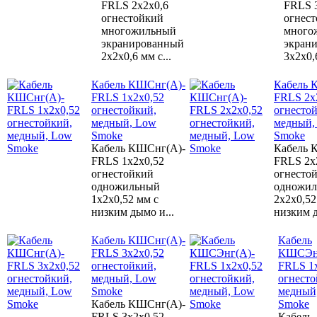
FRLS 2х2х0,6
FRLS 
огнестойкий
огнес
многожильный
много
экранированный
экран
2х2х0,6 мм с...
3х2х0,6
Кабель КШСнг(А)-
Кабель 
FRLS 1х2х0,52
FRLS 2х
огнестойкий,
огнесто
медный, Low
медный,
Smoke
Smoke
Кабель КШСнг(А)-
Кабель 
FRLS 1х2х0,52
FRLS 2х
огнестойкий
огнесто
одножильный
одножи
1х2х0,52 мм с
2х2х0,52
низким дымо и...
низким д
Кабель КШСнг(А)-
Кабель
FRLS 3х2х0,52
КШСЭн
огнестойкий,
FRLS 1
медный, Low
огнесто
Smoke
медный
Кабель КШСнг(А)-
Smoke
FRLS 3х2х0,52
Кабель