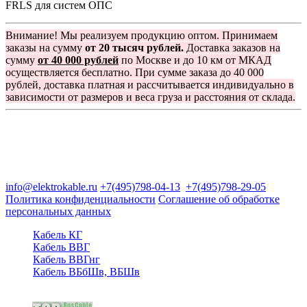
FRLS для систем ОПС
Внимание! Мы реализуем продукцию оптом. Принимаем
заказы на сумму
от 20 тысяч рублей.
Доставка заказов на
сумму
от 40 000 рублей
по Москве и до 10 км от МКАД
осуществляется бесплатно. При сумме заказа до 40 000
рублей, доставка платная и рассчитывается индивидуально в
зависимости от размеров и веса груза и расстояния от склада.
Группа компаний "Электрокабель"
125480, Москва, Туристская ул, д.25, корп.1, оф. 21
info@elektrokable.ru
+7(495)798-04-13
+7(495)798-29-05
Политика конфиденциальности
Соглашение об обработке
персональных данных
Кабель КГ
Кабель ВВГ
Кабель ВВГнг
Кабель ВБбШв, ВБШв