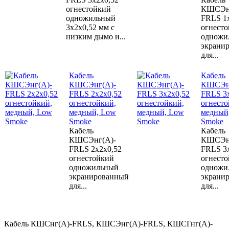
огнестойкий
КШСЭн
одножильный
FRLS 1
3х2х0,52 мм с
огнест
низким дымо и...
одножи
экрани
для...
Кабель
Кабель
КШСЭнг(А)-
КШСЭн
FRLS 2х2х0,52
FRLS 3
огнестойкий,
огнесто
медный, Low
медный
Smoke
Smoke
Кабель
Кабель
КШСЭнг(А)-
КШСЭн
FRLS 2х2х0,52
FRLS 3
огнестойкий
огнест
одножильный
одножи
экранированный
экрани
для...
для...
Кабель КШСнг(А)-FRLS, КШСЭнг(А)-FRLS, КШСГнг(А)-