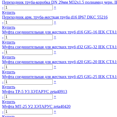
Переходник труба-коробка DN 29мм М32х1.5 полиамид черн
-
+
Купить
Переходник арм. труба-жесткая труба d16 IP67 DKC 55216
-
+
Купить
Муфта соединительная для жестких труб d16 GIG-16 IEK CTA
-
+
Купить
Муфта соединительная для жестких труб d32 GIG-32 IEK CTA
-
+
Купить
Муфта соединительная для жестких труб d20 GIG-20 IEK CTA
-
+
Купить
Муфта соединительная для жестких труб d25 GIG-25 IEK CTA
-
+
Купить
Муфта ТР-5 У3 ЗЭТАРУС zeta40913
-
+
Купить
Муфта МТ-25 У2 ЗЭТАРУС zeta40420
-
+
Купить