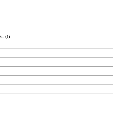
ВТ (
1
)