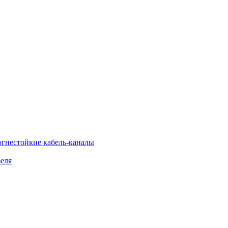
огнестойкие кабель-каналы
еля