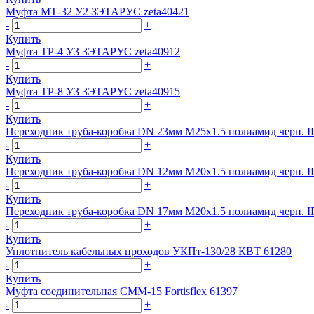
Муфта МТ-32 У2 ЗЭТАРУС zeta40421
-
+
Купить
Муфта ТР-4 У3 ЗЭТАРУС zeta40912
-
+
Купить
Муфта ТР-8 У3 ЗЭТАРУС zeta40915
-
+
Купить
Переходник труба-коробка DN 23мм М25х1.5 полиамид черн
-
+
Купить
Переходник труба-коробка DN 12мм М20х1.5 полиамид черн
-
+
Купить
Переходник труба-коробка DN 17мм М20х1.5 полиамид черн
-
+
Купить
Уплотнитель кабельных проходов УКПт-130/28 КВТ 61280
-
+
Купить
Муфта соединительная СММ-15 Fortisflex 61397
-
+