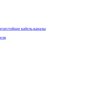
огнестойкие кабель-каналы
еля