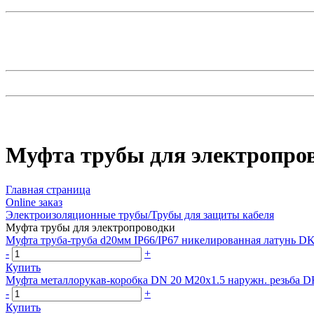
Муфта трубы для электропро
Главная страница
Оnline заказ
Электроизоляционные трубы/Трубы для защиты кабеля
Муфта трубы для электропроводки
Муфта труба-труба d20мм IP66/IP67 никелированная латунь D
-
+
Купить
Муфта металлорукав-коробка DN 20 М20х1.5 наружн. резьба D
-
+
Купить