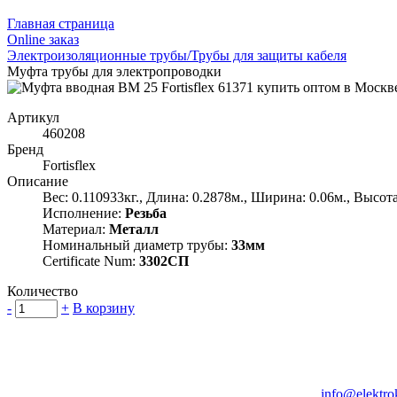
Главная страница
Оnline заказ
Электроизоляционные трубы/Трубы для защиты кабеля
Муфта трубы для электропроводки
Артикул
460208
Бренд
Fortisflex
Описание
Вес: 0.110933кг., Длина: 0.2878м., Ширина: 0.06м., Высота
Исполнение:
Резьба
Материал:
Металл
Номинальный диаметр трубы:
33мм
Certificate Num:
3302СП
Количество
-
+
В корзину
Группа компаний "Электрокабель"
125480, Москва, Туристская ул, д.25, корп.1, оф. 21
info@elektro