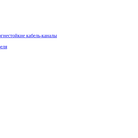
огнестойкие кабель-каналы
еля