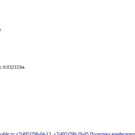
: 0.032333м.
kable.ru
+7(495)798-04-13
+7(495)798-29-05
Политика конфиденц