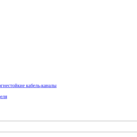
огнестойкие кабель-каналы
еля