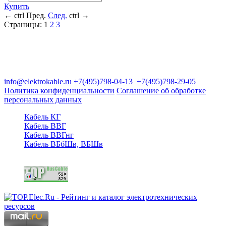
Купить
←
ctrl
Пред.
След.
ctrl
→
Страницы:
1
2
3
Группа компаний "Электрокабель"
125480, Москва, Туристская ул, д.25, корп.1, оф. 21
info@elektrokable.ru
+7(495)798-04-13
+7(495)798-29-05
Политика конфиденциальности
Соглашение об обработке
персональных данных
Кабель КГ
Кабель ВВГ
Кабель ВВГнг
Кабель ВБбШв, ВБШв