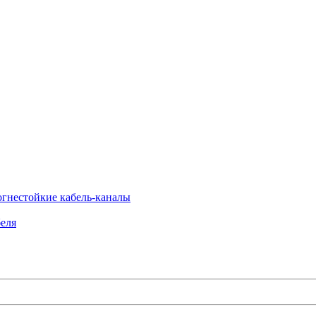
огнестойкие кабель-каналы
еля