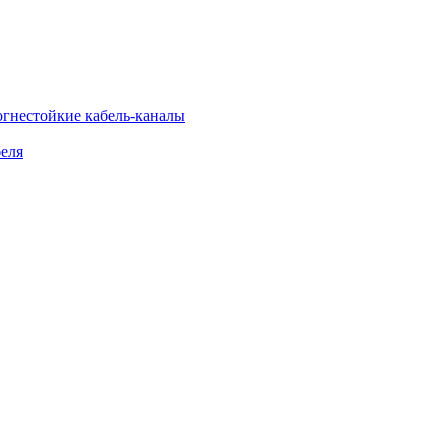
огнестойкие кабель-каналы
еля