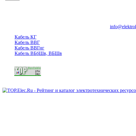
Группа компаний "Электрокабель"
125480, Москва, Туристская ул, д.25, корп.1, оф. 21
info@elektro
Кабель КГ
Кабель ВВГ
Кабель ВВГнг
Кабель ВБбШв, ВБШв
Copyright © 2006 - 2026 Копирование материалов запрещено.