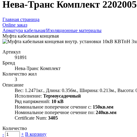
Нева-Транс Комплект 2202005
Главная страница
Оnline заказ
Арматура кабельная/Изоляционные материалы
Муфта кабельная концевая
Артикул
91891
Бренд
Нева-Транс Комплект
Количество жил
3
Описание
Вес: 1.2471кг., Длина: 0.356м., Ширина: 0.213м., Высота: 
Исполнение:
Термоусадочный
Ряд напряжений:
10 кВ
Номинальное поперечное сечение с:
150кв.мм
Номинальное поперечное сечение по:
240кв.мм
Certificate Num:
3405
Количество
-
+
В корзину