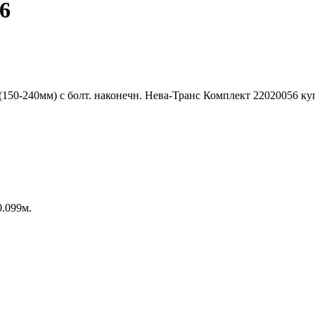
6
0.099м.