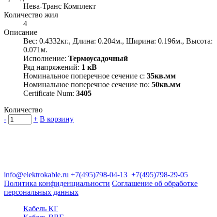
Нева-Транс Комплект
Количество жил
4
Описание
Вес: 0.4332кг., Длина: 0.204м., Ширина: 0.196м., Высота:
0.071м.
Исполнение:
Термоусадочный
Ряд напряжений:
1 кВ
Номинальное поперечное сечение с:
35кв.мм
Номинальное поперечное сечение по:
50кв.мм
Certificate Num:
3405
Количество
-
+
В корзину
Группа компаний "Электрокабель"
125480, Москва, Туристская ул, д.25, корп.1, оф. 21
info@elektrokable.ru
+7(495)798-04-13
+7(495)798-29-05
Политика конфиденциальности
Соглашение об обработке
персональных данных
Кабель КГ