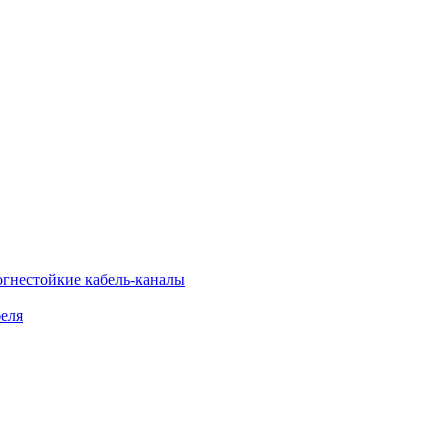
огнестойкие кабель-каналы
еля