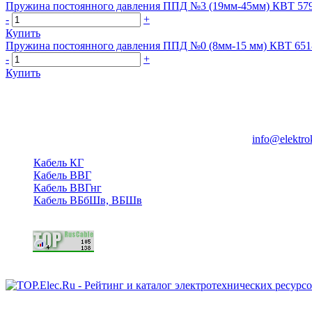
Пружина постоянного давления ППД №3 (19мм-45мм) КВТ 57
-
+
Купить
Пружина постоянного давления ППД №0 (8мм-15 мм) КВТ 651
-
+
Купить
Группа компаний "Электрокабель"
125480, Москва, Туристская ул, д.25, корп.1, оф. 21
info@elektro
Кабель КГ
Кабель ВВГ
Кабель ВВГнг
Кабель ВБбШв, ВБШв
Copyright © 2006 - 2026 Копирование материалов запрещено.