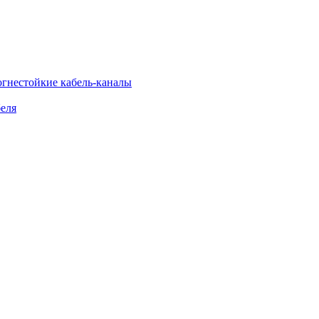
огнестойкие кабель-каналы
еля