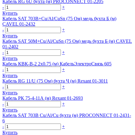
Кабель RG 6U бухта (м) PROCONNECT 01-2205
-
+
Купить
Кабель SAT 703В+Cu/Al/CuSn (75 Ом) медь бухта Б (м)
CAVEL 01-2432
-
+
Купить
Кабель SAT 50М+Cu/Al/CuSn (75 Ом) медь бухта Б (м) CAVEL
01-2402
-
+
Купить
Кабель КВК-В-2 2х0.75 (м) КабельЭлектроСвязь 605
-
+
Купить
Кабель RG 11/U (75 Ом) бухта Ч (м) Rexant 01-3011
-
+
Купить
Кабель РК 75-4-11А (м) Rexant 01-2693
-
+
Купить
Кабель SAT 703B Cu/Al/Cu бухта (м) PROCONNECT 01-2431-
6
-
+
Купить