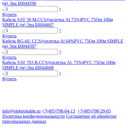
(м) Эра Б0044596
-
+
Купить
Кабель SAT 50 M.CCS/(оплетка Al 75%)PVC 75Ом 100м
SIMPLE (м) Эра Б0044607
-
+
Купить
Кабель RG-6U CCS/(оплетка Al 64%PVC 75Ом 100м SIMPLE
(м) Эра Б0044597
-
+
Купить
Кабель SAT 703 B.CCS/(оплетка Al. 75%)PVC 75Ом 100м
SIMPLE (м) Эра Б0044608
-
+
Купить
Группа компаний "Электрокабель"
125480, Москва, Туристская ул, д.25, корп.1, оф. 21
info@elektrokable.ru
+7(495)798-04-13
+7(495)798-29-05
Политика конфиденциальности
Соглашение об обработке
персональных данных