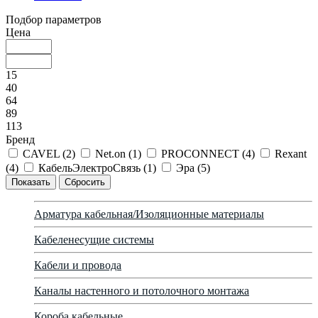
Подбор параметров
Цена
15
40
64
89
113
Бренд
CAVEL (
2
)
Net.on (
1
)
PROCONNECT (
4
)
Rexant
(
4
)
КабельЭлектроСвязь (
1
)
Эра (
5
)
Арматура кабельная/Изоляционные материалы
Кабеленесущие системы
Кабели и провода
Каналы настенного и потолочного монтажа
Короба кабельные