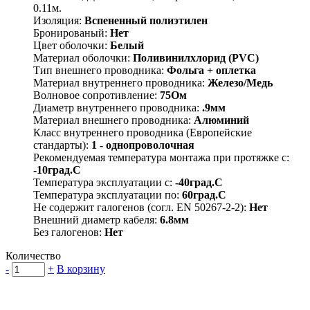
0.11м.
Изоляция:
Вспененный полиэтилен
Бронированый:
Нет
Цвет оболочки:
Белый
Материал оболочки:
Поливинилхлорид (PVC)
Тип внешнего проводника:
Фольга + оплетка
Материал внутреннего проводника:
Железо/Медь
Волновое сопротивление:
75Ом
Диаметр внутреннего проводника:
.9мм
Материал внешнего проводника:
Алюминий
Класс внутреннего проводника (Европейские
стандарты):
1 - однопроволочная
Рекомендуемая температура монтажа при протяжке с:
-10град.C
Температура эксплуатации с:
-40град.C
Температура эксплуатации по:
60град.C
Не содержит галогенов (согл. EN 50267-2-2):
Нет
Внешний диаметр кабеля:
6.8мм
Без галогенов:
Нет
Количество
-
+
В корзину
Группа компаний "Электрокабель"