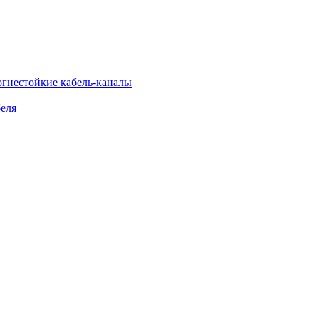
огнестойкие кабель-каналы
еля