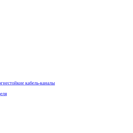
огнестойкие кабель-каналы
еля