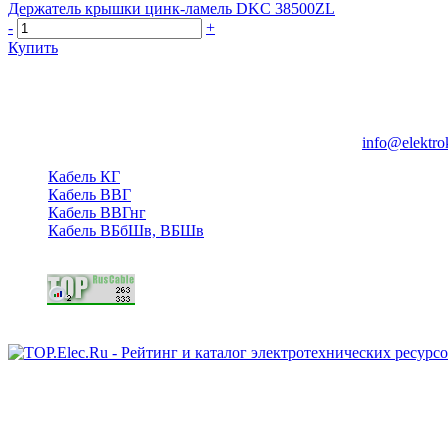
Держатель крышки цинк-ламель DKC 38500ZL
-
+
Купить
Группа компаний "Электрокабель"
125480, Москва, Туристская ул, д.25, корп.1, оф. 21
info@elektro
Кабель КГ
Кабель ВВГ
Кабель ВВГнг
Кабель ВБбШв, ВБШв
Copyright © 2006 - 2026 Копирование материалов запрещено.