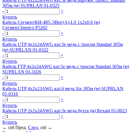
Кабель UTP 4х2х24AWG кат.5е медь наружн. прокл. Standart
305м (м) SUPRLAN 01-0325
-
+
Купить
Кабель СегментКИ-485-ЭВнг(А)-LS 1х2х0.6 (м)
СегментЭнерго Р5202
-
+
Купить
Кабель UTP 4х2х24AWG кат.5е медь с тросом Standart 305м
(м) SUPRLAN 01-0322
-
+
Купить
Кабель FTP 4х2х24AWG кат.5е медь с тросом Standart 305м (м)
SUPRLAN 01-1026
-
+
Купить
Кабель UTP 4х2х23AWG кат.6 медь Six 305м (м) SUPRLAN
01-0316
-
+
Купить
Кабель UTP 2х2х24AWG кат.5е медь бухта (м) Rexant 01-0023
-
+
Купить
←
ctrl
Пред.
След.
ctrl
→