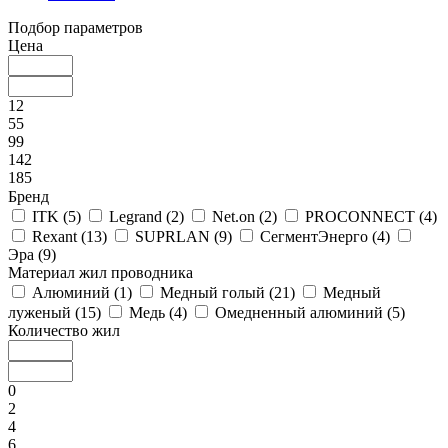
Подбор параметров
Цена
12
55
99
142
185
Бренд
ITK (
5
)
Legrand (
2
)
Net.on (
2
)
PROCONNECT (
4
)
Rexant (
13
)
SUPRLAN (
9
)
СегментЭнерго (
4
)
Эра (
9
)
Материал жил проводника
Алюминий (
1
)
Медный голый (
21
)
Медный
луженый (
15
)
Медь (
4
)
Омедненный алюминий (
5
)
Количество жил
0
2
4
6