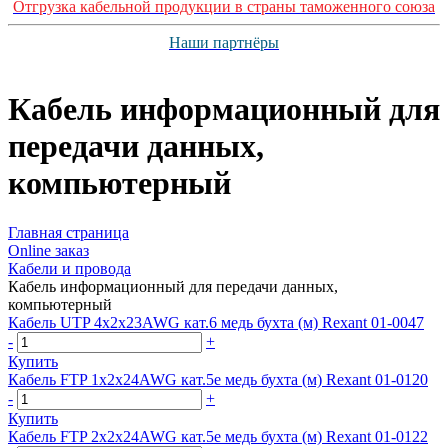
Отгрузка кабельной продукции в страны таможенного союза
Наши партнёры
Кабель информационный для
передачи данных,
компьютерный
Главная страница
Оnline заказ
Кабели и провода
Кабель информационный для передачи данных,
компьютерный
Кабель UTP 4х2х23AWG кат.6 медь бухта (м) Rexant 01-0047
-
+
Купить
Кабель FTP 1х2х24AWG кат.5е медь бухта (м) Rexant 01-0120
-
+
Купить
Кабель FTP 2х2х24AWG кат.5е медь бухта (м) Rexant 01-0122