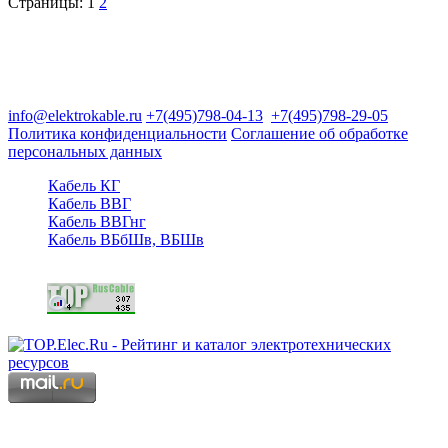
Страницы:
1
2
Группа компаний "Электрокабель"
125480, Москва, Туристская ул, д.25, корп.1, оф. 21
info@elektrokable.ru
+7(495)798-04-13
+7(495)798-29-05
Политика конфиденциальности
Соглашение об обработке
персональных данных
Кабель КГ
Кабель ВВГ
Кабель ВВГнг
Кабель ВБбШв, ВБШв
Copyright © 2006 - 2026 Копирование материалов запрещено.