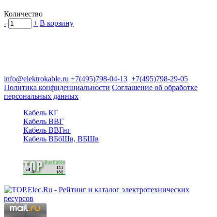
Количество
-
+
В корзину
Группа компаний "Электрокабель"
125480, Москва, Туристская ул, д.25, корп.1, оф. 21
info@elektrokable.ru
+7(495)798-04-13
+7(495)798-29-05
Политика конфиденциальности
Соглашение об обработке
персональных данных
Кабель КГ
Кабель ВВГ
Кабель ВВГнг
Кабель ВБбШв, ВБШв