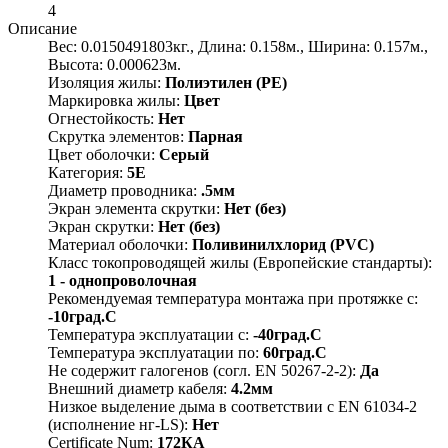
4
Описание
Вес: 0.0150491803кг., Длина: 0.158м., Ширина: 0.157м.,
Высота: 0.000623м.
Изоляция жилы:
Полиэтилен (PE)
Маркировка жилы:
Цвет
Огнестойкость:
Нет
Скрутка элементов:
Парная
Цвет оболочки:
Серый
Категория:
5E
Диаметр проводника:
.5мм
Экран элемента скрутки:
Нет (без)
Экран скрутки:
Нет (без)
Материал оболочки:
Поливинилхлорид (PVC)
Класс токопроводящей жилы (Европейские стандарты):
1 - однопроволочная
Рекомендуемая температура монтажа при протяжке с:
-10град.C
Температура эксплуатации с:
-40град.C
Температура эксплуатации по:
60град.C
Не содержит галогенов (согл. EN 50267-2-2):
Да
Внешний диаметр кабеля:
4.2мм
Низкое выделение дыма в соответствии с EN 61034-2
(исполнение нг-LS):
Нет
Certificate Num:
172КА