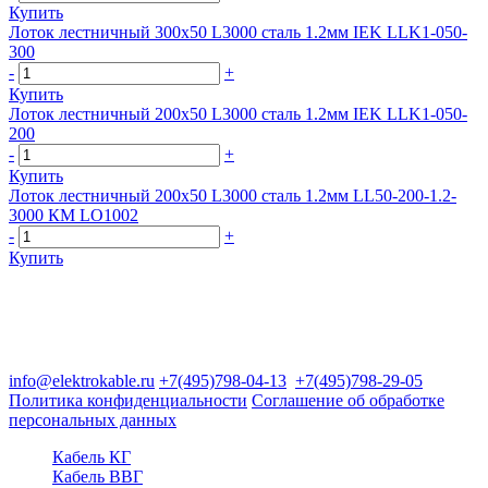
Купить
Лоток лестничный 300х50 L3000 сталь 1.2мм IEK LLK1-050-
300
-
+
Купить
Лоток лестничный 200х50 L3000 сталь 1.2мм IEK LLK1-050-
200
-
+
Купить
Лоток лестничный 200х50 L3000 сталь 1.2мм LL50-200-1.2-
3000 КМ LO1002
-
+
Купить
Группа компаний "Электрокабель"
125480, Москва, Туристская ул, д.25, корп.1, оф. 21
info@elektrokable.ru
+7(495)798-04-13
+7(495)798-29-05
Политика конфиденциальности
Соглашение об обработке
персональных данных
Кабель КГ
Кабель ВВГ