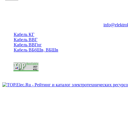
Группа компаний "Электрокабель"
125480, Москва, Туристская ул, д.25, корп.1, оф. 21
info@elektro
Кабель КГ
Кабель ВВГ
Кабель ВВГнг
Кабель ВБбШв, ВБШв
Copyright © 2006 - 2026 Копирование материалов запрещено.