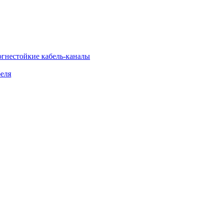
огнестойкие кабель-каналы
еля