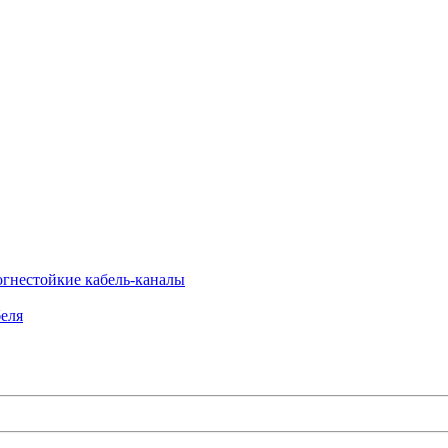
огнестойкие кабель-каналы
еля