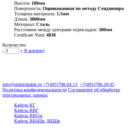
Высота:
100мм
Поверхность:
Оцинкованная по методу Сендзимира
Толщина материала:
1.5мм
Длина:
3000мм
Материал:
Сталь
Расстояние между центрами перекладин:
300мм
Certificate Num:
4038
Количество
-
+
В корзину
Группа компаний "Электрокабель"
125480, Москва, Туристская ул, д.25, корп.1, оф. 21
info@elektrokable.ru
+7(495)798-04-13
+7(495)798-29-05
Политика конфиденциальности
Соглашение об обработке
персональных данных
Кабель КГ
Кабель ВВГ
Кабель ВВГнг
Кабель ВБбШв, ВБШв