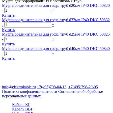
Муфта для гофрированных пластиковых труб
Муфта соединительная для гофр. труб d20мм IP40 DKC 50820
-
+
Купить
Муфта соединительная для гофр. труб d32мм IP40 DKC 50832
-
+
Купить
Муфта соединительная для гофр. труб d25мм IP40 DKC 50825
-
+
Купить
Муфта соединительная для гофр. труб d40мм IP40 DKC 50840
-
+
Купить
Группа компаний "Электрокабель"
125480, Москва, Туристская ул, д.25, корп.1, оф. 21
info@elektrokable.ru
+7(495)798-04-13
+7(495)798-29-05
Политика конфиденциальности
Соглашение об обработке
персональных данных
Кабель КГ
Кабель ВВГ