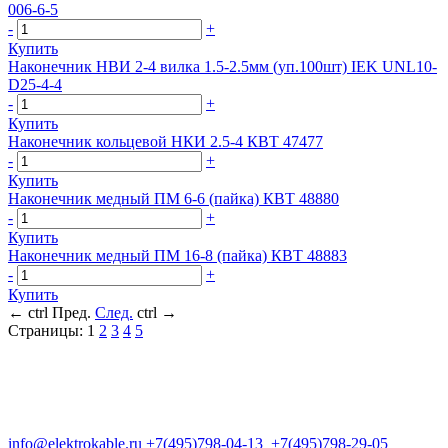
006-6-5
-
+
Купить
Наконечник НВИ 2-4 вилка 1.5-2.5мм (уп.100шт) IEK UNL10-
D25-4-4
-
+
Купить
Наконечник кольцевой НКИ 2.5-4 КВТ 47477
-
+
Купить
Наконечник медный ПМ 6-6 (пайка) КВТ 48880
-
+
Купить
Наконечник медный ПМ 16-8 (пайка) КВТ 48883
-
+
Купить
←
ctrl
Пред.
След.
ctrl
→
Страницы:
1
2
3
4
5
Группа компаний "Электрокабель"
125480, Москва, Туристская ул, д.25, корп.1, оф. 21
info@elektrokable.ru
+7(495)798-04-13
+7(495)798-29-05