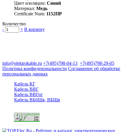
Цвет изоляции:
Синий
Материал:
Медь
Certificate Num:
1152ПР
Количество
-
+
В корзину
Группа компаний "Электрокабель"
125480, Москва, Туристская ул, д.25, корп.1, оф. 21
info@elektrokable.ru
+7(495)798-04-13
+7(495)798-29-05
Политика конфиденциальности
Соглашение об обработке
персональных данных
Кабель КГ
Кабель ВВГ
Кабель ВВГнг
Кабель ВБбШв, ВБШв