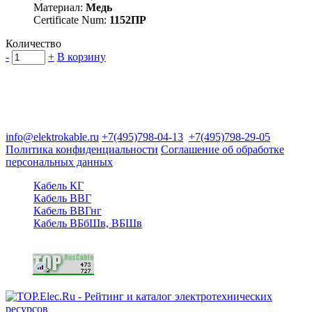
Материал:
Медь
Certificate Num:
1152ПР
Количество
-
+
В корзину
Группа компаний "Электрокабель"
125480, Москва, Туристская ул, д.25, корп.1, оф. 21
info@elektrokable.ru
+7(495)798-04-13
+7(495)798-29-05
Политика конфиденциальности
Соглашение об обработке
персональных данных
Кабель КГ
Кабель ВВГ
Кабель ВВГнг
Кабель ВБбШв, ВБШв