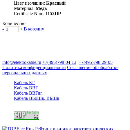
Цвет изоляции:
Красный
Материал:
Медь
Certificate Num:
1152ПР
Количество
-
+
В корзину
Группа компаний "Электрокабель"
125480, Москва, Туристская ул, д.25, корп.1, оф. 21
info@elektrokable.ru
+7(495)798-04-13
+7(495)798-29-05
Политика конфиденциальности
Соглашение об обработке
персональных данных
Кабель КГ
Кабель ВВГ
Кабель ВВГнг
Кабель ВБбШв, ВБШв