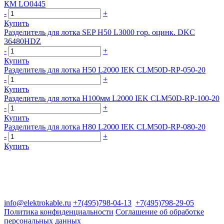
КМ LO0445
-
+
Купить
Разделитель для лотка SEP H50 L3000 гор. оцинк. DKC
36480HDZ
-
+
Купить
Разделитель для лотка H50 L2000 IEK CLM50D-RP-050-20
-
+
Купить
Разделитель для лотка H100мм L2000 IEK CLM50D-RP-100-20
-
+
Купить
Разделитель для лотка H80 L2000 IEK CLM50D-RP-080-20
-
+
Купить
Группа компаний "Электрокабель"
125480, Москва, Туристская ул, д.25, корп.1, оф. 21
info@elektrokable.ru
+7(495)798-04-13
+7(495)798-29-05
Политика конфиденциальности
Соглашение об обработке
персональных данных