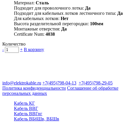
Материал:
Сталь
Подходит для проволочного лотка:
Да
Подходит для кабельных лотков лестничного типа:
Да
Для кабельных лотков:
Нет
Высота разделительной перегородки:
100мм
Монтажные отверстия:
Да
Certificate Num:
4038
Количество
-
+
В корзину
Группа компаний "Электрокабель"
125480, Москва, Туристская ул, д.25, корп.1, оф. 21
info@elektrokable.ru
+7(495)798-04-13
+7(495)798-29-05
Политика конфиденциальности
Соглашение об обработке
персональных данных
Кабель КГ
Кабель ВВГ
Кабель ВВГнг
Кабель ВБбШв, ВБШв