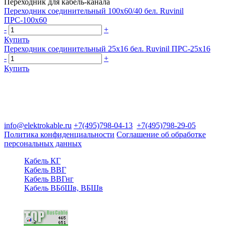
Переходник для кабель-канала
Переходник соединительный 100х60/40 бел. Ruvinil
ПРС-100х60
-
+
Купить
Переходник соединительный 25х16 бел. Ruvinil ПРС-25х16
-
+
Купить
Группа компаний "Электрокабель"
125480, Москва, Туристская ул, д.25, корп.1, оф. 21
info@elektrokable.ru
+7(495)798-04-13
+7(495)798-29-05
Политика конфиденциальности
Соглашение об обработке
персональных данных
Кабель КГ
Кабель ВВГ
Кабель ВВГнг
Кабель ВБбШв, ВБШв