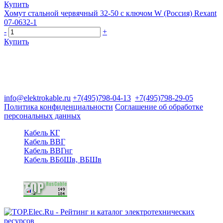
Купить
Хомут стальной червячный 32-50 с ключом W (Россия) Rexant
07-0632-1
-
+
Купить
Группа компаний "Электрокабель"
125480, Москва, Туристская ул, д.25, корп.1, оф. 21
info@elektrokable.ru
+7(495)798-04-13
+7(495)798-29-05
Политика конфиденциальности
Соглашение об обработке
персональных данных
Кабель КГ
Кабель ВВГ
Кабель ВВГнг
Кабель ВБбШв, ВБШв