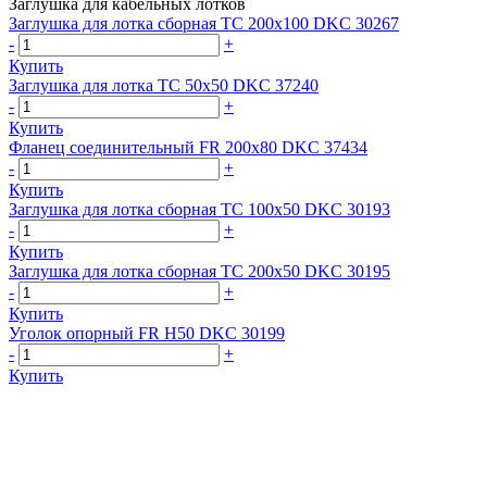
Заглушка для кабельных лотков
Заглушка для лотка сборная TC 200х100 DKC 30267
-
+
Купить
Заглушка для лотка TC 50х50 DKC 37240
-
+
Купить
Фланец соединительный FR 200х80 DKC 37434
-
+
Купить
Заглушка для лотка сборная TC 100х50 DKC 30193
-
+
Купить
Заглушка для лотка сборная TC 200х50 DKC 30195
-
+
Купить
Уголок опорный FR H50 DKC 30199
-
+
Купить
Группа компаний "Электрокабель"
125480, Москва, Туристская ул, д.25, корп.1, оф. 21