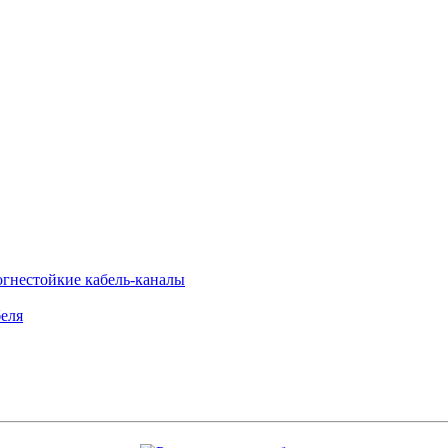
огнестойкие кабель-каналы
еля