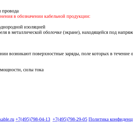
и провода
нения в обозначении кабельной продукции:
 однородной изоляцией
ля в металлической оболочке (экране), находящейся под напря
ении возникают поверхностные заряды, поле которых в течение 
т мощности, силы тока
kable.ru
+7(495)798-04-13
+7(495)798-29-05
Политика конфиденц