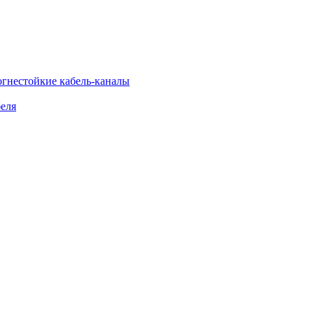
огнестойкие кабель-каналы
еля