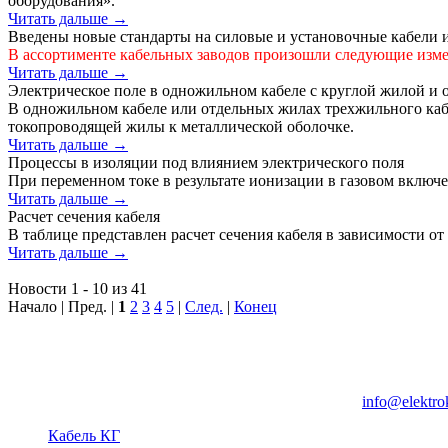
оборудования».
Читать дальше →
Введены новые стандарты на силовые и установочные кабели 
В ассортименте кабельных заводов произошли следующие изме
Читать дальше →
Электрическое поле в одножильном кабеле с круглой жилой и
В одножильном кабеле или отдельных жилах трехжильного кабе
токопроводящей жилы к металлической оболочке.
Читать дальше →
Процессы в изоляции под влиянием электрического поля
При переменном токе в результате ионизации в газовом включ
Читать дальше →
Расчет сечения кабеля
В таблице представлен расчет сечения кабеля в зависимости о
Читать дальше →
Новости 1 - 10 из 41
Начало | Пред. |
1
2
3
4
5
|
След.
|
Конец
Группа компаний "Электрокабель"
125480, Москва, Туристская ул, д.25, корп.1, оф. 21
info@elektro
Кабель КГ