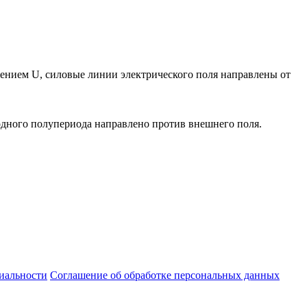
жением U, силовые линии электрического поля направлены от
одного полупериода направлено против внешнего поля.
иальности
Соглашение об обработке персональных данных