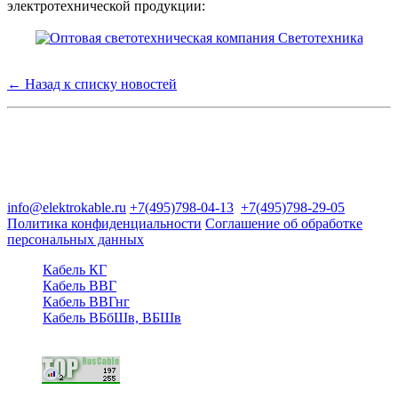
электротехнической продукции:
← Назад к списку новостей
Группа компаний "Электрокабель"
125480, Москва, Туристская ул, д.25, корп.1, оф. 21
info@elektrokable.ru
+7(495)798-04-13
+7(495)798-29-05
Политика конфиденциальности
Соглашение об обработке
персональных данных
Кабель КГ
Кабель ВВГ
Кабель ВВГнг
Кабель ВБбШв, ВБШв