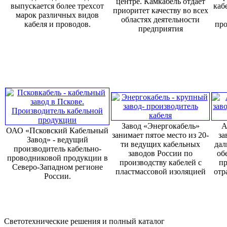
центре. Камкабель отдает
выпускается более трехсот
каб
приоритет качеству во всех
марок различных видов
областях деятельности
кабеля и проводов.
про
предприятия
Завод «Энергокабель»
А
ОАО «Псковский Кабельный
занимает пятое место из 20-
за
Завод» - ведущий
ти ведущих кабельных
дал
производитель кабельно-
заводов России по
об
проводниковой продукции в
производству кабелей с
пр
Северо-Западном регионе
пластмассовой изоляцией
отр
России.
Светотехнические решения и полный каталог