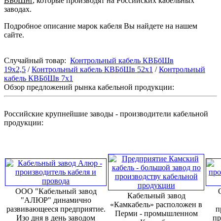
ВБбШнг
, которые производят на Российских кабельных
заводах.
Подробное описание марок кабеля Вы найдете на нашем
сайте.
Случайный товар:
Контрольный кабель КВБбШв
19х2,5
/
Контрольный кабель КВБбШв 52х1
/
Контрольный
кабель КВБбШв 7х1
Обзор предложений рынка кабельной продукции:
Российские крупнейшие заводы - производители кабельной
продукции:
ООО "Кабельный завод
Кабельный завод
"АЛЮР" динамично
«Камкабель» расположен в
развивающееся предприятие.
п
Перми - промышленном
Изо дня в день заводом
пр