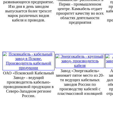
развивающееся предприятие.
п
Перми - промышленном
Изо дня в день заводом
пр
центре. Камкабель отдает
выпускается более трехсот
каб
приоритет качеству во всех
марок различных видов
областях деятельности
кабеля и проводов.
про
предприятия
Завод «Энергокабель»
А
ОАО «Псковский Кабельный
занимает пятое место из 20-
за
Завод» - ведущий
ти ведущих кабельных
дал
производитель кабельно-
заводов России по
об
проводниковой продукции в
производству кабелей с
пр
Северо-Западном регионе
пластмассовой изоляцией
отр
России.