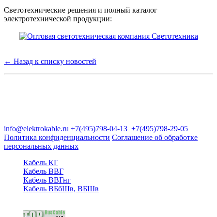
Светотехнические решения и полный каталог
электротехнической продукции:
← Назад к списку новостей
Группа компаний "Электрокабель"
125480, Москва, Туристская ул, д.25, корп.1, оф. 21
info@elektrokable.ru
+7(495)798-04-13
+7(495)798-29-05
Политика конфиденциальности
Соглашение об обработке
персональных данных
Кабель КГ
Кабель ВВГ
Кабель ВВГнг
Кабель ВБбШв, ВБШв