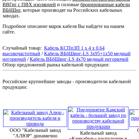
ВВГнг с ПВХ изоляцией
и силовые
бронированные кабели
ВБбШнг
, которые производят на Российских кабельных
заводах.
Подробное описание марок кабеля Вы найдете на нашем
сайте.
Случайный товар:
Кабель КСПпЗП 1 х 4 х 0.64
высокочастотный
/
Кабель ВБбШвнг-LS 3х95+1х50 медный
негорючий
/
Кабель ВБбШвнг-LS 4х70 медный негорючий
Обзор предложений рынка кабельной продукции:
Российские крупнейшие заводы - производители кабельной
продукции:
ООО "Кабельный завод
Кабельный завод
"АЛЮР" динамично
«Камкабель» расположен в