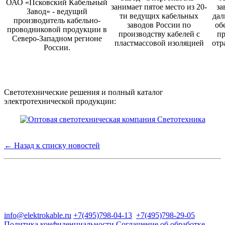
ОАО «Псковский Кабельный
занимает пятое место из 20-
за
Завод» - ведущий
ти ведущих кабельных
дал
производитель кабельно-
заводов России по
об
проводниковой продукции в
производству кабелей с
пр
Северо-Западном регионе
пластмассовой изоляцией
отр
России.
Светотехнические решения и полный каталог
электротехнической продукции:
← Назад к списку новостей
Группа компаний "Электрокабель"
125480, Москва, Туристская ул, д.25, корп.1, оф. 21
info@elektrokable.ru
+7(495)798-04-13
+7(495)798-29-05
Политика конфиденциальности
Соглашение об обработке