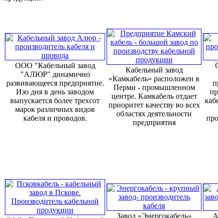
ООО "Кабельный завод
Кабельный завод
"АЛЮР" динамично
«Камкабель» расположен в
развивающееся предприятие.
п
Перми - промышленном
Изо дня в день заводом
пр
центре. Камкабель отдает
выпускается более трехсот
каб
приоритет качеству во всех
марок различных видов
областях деятельности
кабеля и проводов.
про
предприятия
Завод «Энергокабель»
А