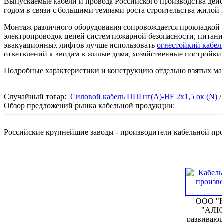
Выпускаемые кабели и провода Российского производства дейс
годом в связи с большими темпами роста строительства жилой
Монтаж различного оборудования сопровождается прокладкой 
электропроводок цепей систем пожарной безопасности, питани
эвакуационных лифтов лучше использовать
огнестойкий кабе
ответвлений к вводам в жилые дома, хозяйственные постройк
Подробные характеристики и конструкцию отдельно взятых мар
Случайный товар:
Силовой кабель ППГнг(А)-HF 2х1,5 ок (N)
Обзор предложений рынка кабельной продукции:
Российские крупнейшие заводы - производители кабельной п
ООО "К
"АЛЮ
развивающ