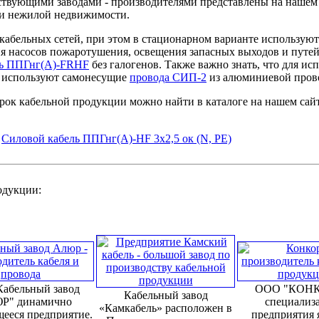
твующими заводами - производителями представлены на нашем с
 и нежилой недвижимости.
кабельных сетей, при этом в стационарном варианте использую
я насосов пожаротушения, освещения запасных выходов и путей
ль ППГнг(А)-FRHF
без галогенов. Также важно знать, что для ис
и используют самонесущие
провода СИП-2
из алюминиевой пров
ок кабельной продукции можно найти в каталоге на нашем сайт
/
Силовой кабель ППГнг(А)-HF 3х2,5 ок (N, PE)
родукции:
абельный завод
ООО "КОНК
Кабельный завод
Р" динамично
специализ
«Камкабель» расположен в
ееся предприятие.
предприятия 