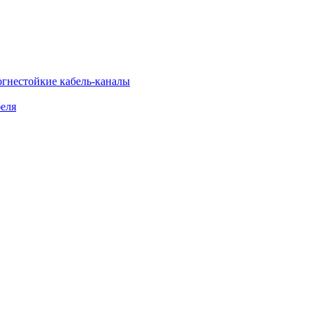
огнестойкие кабель-каналы
еля