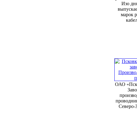
Изо дня
выпускае
марок 
кабел
ОАО «Пск
Заво
произво
проводни
Северо-