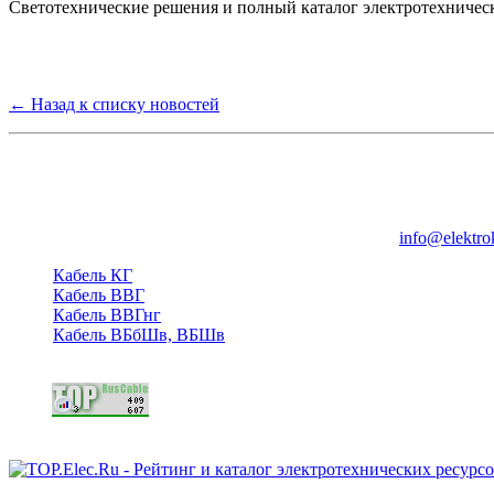
Светотехнические решения и полный каталог электротехничес
← Назад к списку новостей
Группа компаний "Электрокабель"
125480, Москва, Туристская ул, д.25, корп.1, оф. 21
info@elektro
Кабель КГ
Кабель ВВГ
Кабель ВВГнг
Кабель ВБбШв, ВБШв