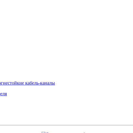
огнестойкие кабель-каналы
еля