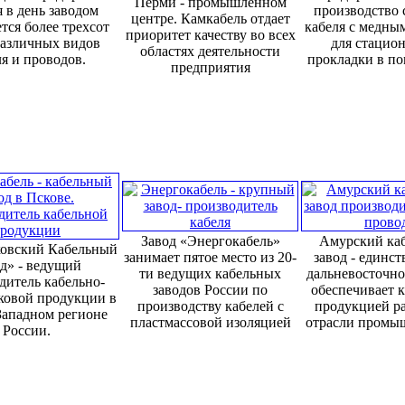
Перми - промышленном
 в день заводом
производство 
центре. Камкабель отдает
тся более трехсот
кабеля с медны
приоритет качеству во всех
различных видов
для стацио
областях деятельности
я и проводов.
прокладки в п
предприятия
Завод «Энергокабель»
Амурский ка
овский Кабельный
занимает пятое место из 20-
завод - единс
д» - ведущий
ти ведущих кабельных
дальневосточно
дитель кабельно-
заводов России по
обеспечивает 
ковой продукции в
производству кабелей с
продукцией р
Западном регионе
пластмассовой изоляцией
отрасли промы
России.