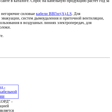
айте в каталоге. Спрос на кабельную продукцию растет год за
т негорючие силовые
кабели ВВГнг(А)-LS
. Для
 эвакуации, систем дымоудаления и приточной вентиляции,
пользования в воздушных линиях электропередач, для
олоки.
е.
ОРД" -
ацией
является