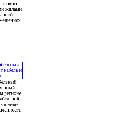
силового
ми жилами
нарной
омещениях
бельный
твенный в
м регионе
кабельной
азличные
шленности