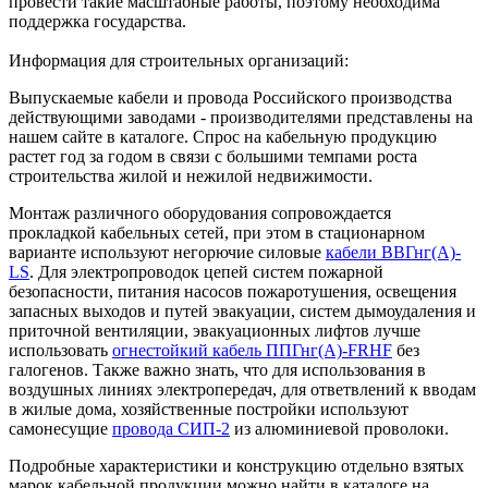
провести такие масштабные работы, поэтому необходима
поддержка государства.
Информация для строительных организаций:
Выпускаемые кабели и провода Российского производства
действующими заводами - производителями представлены на
нашем сайте в каталоге. Спрос на кабельную продукцию
растет год за годом в связи с большими темпами роста
строительства жилой и нежилой недвижимости.
Монтаж различного оборудования сопровождается
прокладкой кабельных сетей, при этом в стационарном
варианте используют негорючие силовые
кабели ВВГнг(А)-
LS
. Для электропроводок цепей систем пожарной
безопасности, питания насосов пожаротушения, освещения
запасных выходов и путей эвакуации, систем дымоудаления и
приточной вентиляции, эвакуационных лифтов лучше
использовать
огнестойкий кабель ППГнг(А)-FRHF
без
галогенов. Также важно знать, что для использования в
воздушных линиях электропередач, для ответвлений к вводам
в жилые дома, хозяйственные постройки используют
самонесущие
провода СИП-2
из алюминиевой проволоки.
Подробные характеристики и конструкцию отдельно взятых
марок кабельной продукции можно найти в каталоге на