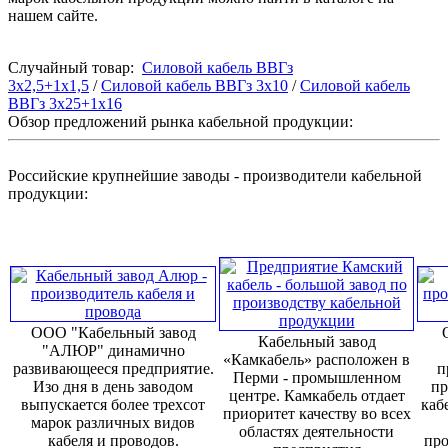
нашем сайте.
Случайный товар:
Силовой кабель ВВГз
3х2,5+1х1,5
/
Силовой кабель ВВГз 3х10
/
Силовой кабель
ВВГз 3х25+1х16
Обзор предложений рынка кабельной продукции:
Российские крупнейшие заводы - производители кабельной
продукции:
ООО "Кабельный завод
Кабельный завод
"АЛЮР" динамично
«Камкабель» расположен в
развивающееся предприятие.
п
Перми - промышленном
Изо дня в день заводом
пр
центре. Камкабель отдает
выпускается более трехсот
каб
приоритет качеству во всех
марок различных видов
областях деятельности
кабеля и проводов.
про