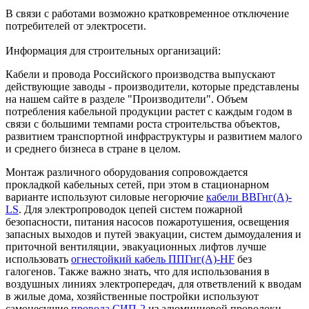
В связи с работами возможно кратковременное отключение
потребителей от электросети.
Информация для строительных организаций:
Кабели и провода Российского производства выпускают
действующие заводы - производители, которые представлены
на нашем сайте в разделе "Производители". Объем
потребления кабельной продукции растет с каждым годом в
связи с большими темпами роста строительства объектов,
развитием транспортной инфраструктуры и развитием малого
и среднего бизнеса в стране в целом.
Монтаж различного оборудования сопровождается
прокладкой кабельных сетей, при этом в стационарном
варианте используют силовые негорючие
кабели ВВГнг(А)-
LS
. Для электропроводок цепей систем пожарной
безопасности, питания насосов пожаротушения, освещения
запасных выходов и путей эвакуации, систем дымоудаления и
приточной вентиляции, эвакуационных лифтов лучше
использовать
огнестойкий кабель ППГнг(А)-HF
без
галогенов. Также важно знать, что для использования в
воздушных линиях электропередач, для ответвлений к вводам
в жилые дома, хозяйственные постройки используют
самонесущие
провода СИП-2
из алюминиевой проволоки.