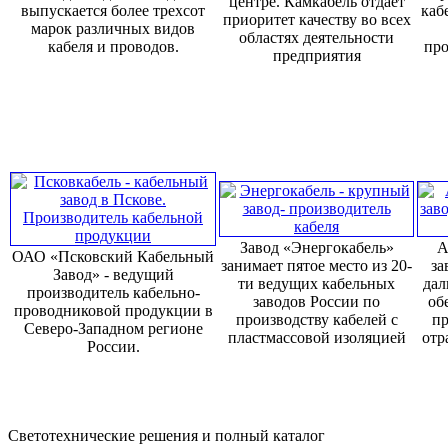
центре. Камкабель отдает
выпускается более трехсот
каб
приоритет качеству во всех
марок различных видов
областях деятельности
кабеля и проводов.
про
предприятия
Завод «Энергокабель»
А
ОАО «Псковский Кабельный
занимает пятое место из 20-
за
Завод» - ведущий
ти ведущих кабельных
дал
производитель кабельно-
заводов России по
об
проводниковой продукции в
производству кабелей с
пр
Северо-Западном регионе
пластмассовой изоляцией
отр
России.
Светотехнические решения и полный каталог