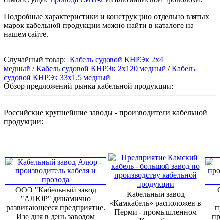
Подробные характеристики и конструкцию отдельно взятых
марок кабельной продукции можно найти в каталоге на
нашем сайте.
Случайный товар:
Кабель судовой КНРЭк 2x4
медный
/
Кабель судовой КНРЭк 2x120 медный
/
Кабель
судовой КНРЭк 33x1.5 медный
Обзор предложений рынка кабельной продукции:
Российские крупнейшие заводы - производители кабельной
продукции:
ООО "Кабельный завод
Кабельный завод
"АЛЮР" динамично
«Камкабель» расположен в
развивающееся предприятие.
п
Перми - промышленном
Изо дня в день заводом
пр