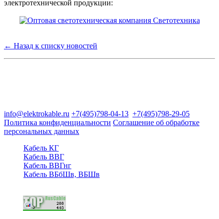
электротехнической продукции:
← Назад к списку новостей
Группа компаний "Электрокабель"
125480, Москва, Туристская ул, д.25, корп.1, оф. 21
info@elektrokable.ru
+7(495)798-04-13
+7(495)798-29-05
Политика конфиденциальности
Соглашение об обработке
персональных данных
Кабель КГ
Кабель ВВГ
Кабель ВВГнг
Кабель ВБбШв, ВБШв