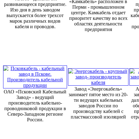
«Камкабель» расположен в
развивающееся предприятие.
п
Перми - промышленном
Изо дня в день заводом
пр
центре. Камкабель отдает
выпускается более трехсот
каб
приоритет качеству во всех
марок различных видов
областях деятельности
кабеля и проводов.
про
предприятия
Завод «Энергокабель»
А
ОАО «Псковский Кабельный
занимает пятое место из 20-
за
Завод» - ведущий
ти ведущих кабельных
дал
производитель кабельно-
заводов России по
об
проводниковой продукции в
производству кабелей с
пр
Северо-Западном регионе
пластмассовой изоляцией
отр
России.