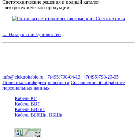
Светотехнические решения и полный каталог
электротехнической продукции:
← Назад к списку новостей
Группа компаний "Электрокабель"
125480, Москва, Туристская ул, д.25, корп.1, оф. 21
info@elektrokable.ru
+7(495)798-04-13
+7(495)798-29-05
Политика конфиденциальности
Соглашение об обработке
персональных данных
Кабель КГ
Кабель ВВГ
Кабель ВВГнг
Кабель ВБбШв, ВБШв