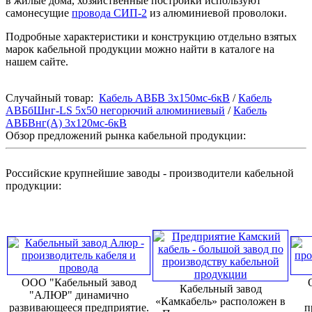
в жилые дома, хозяйственные постройки используют
самонесущие
провода СИП-2
из алюминиевой проволоки.
Подробные характеристики и конструкцию отдельно взятых
марок кабельной продукции можно найти в каталоге на
нашем сайте.
Случайный товар:
Кабель АВБВ 3х150мс-6кВ
/
Кабель
АВБбШнг-LS 5x50 негорючий алюминиевый
/
Кабель
АВБВнг(А) 3х120мс-6кВ
Обзор предложений рынка кабельной продукции:
Российские крупнейшие заводы - производители кабельной
продукции:
ООО "Кабельный завод
Кабельный завод
"АЛЮР" динамично
«Камкабель» расположен в
развивающееся предприятие.
п