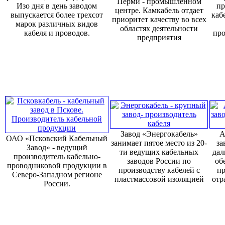
Перми - промышленном
Изо дня в день заводом
пр
центре. Камкабель отдает
выпускается более трехсот
каб
приоритет качеству во всех
марок различных видов
областях деятельности
кабеля и проводов.
про
предприятия
Завод «Энергокабель»
А
ОАО «Псковский Кабельный
занимает пятое место из 20-
за
Завод» - ведущий
ти ведущих кабельных
дал
производитель кабельно-
заводов России по
об
проводниковой продукции в
производству кабелей с
пр
Северо-Западном регионе
пластмассовой изоляцией
отр
России.