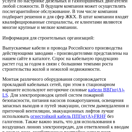
услуги по настройке дизельных и газопоршневых двигателей
любой сложности. В будущем компания может осуществлять
послегарантийное обслуживание. В том числе компания
подбирает решения и для сфер ЖКХ. В штат компании входят
квалифицированные специалисты, ее клиентами являются
многие крупные и мелкие компании.
Информация для строительных организаций:
Выпускаемые кабели и провода Российского производства
действующими заводами - производителями представлены на
нашем сайте в каталоге. Спрос на кабельную продукцию
растет год за годом в связи с большими темпами роста
строительства жилой и нежилой недвижимости.
Монтаж различного оборудования сопровождается
прокладкой кабельных сетей, при этом в стационарном
варианте используют негорючие силовые
кабели ВВГнг(А)-
LS
. Для электропроводок цепей систем пожарной
безопасности, питания насосов пожаротушения, освещения
запасных выходов и путей эвакуации, систем дымоудаления и
приточной вентиляции, эвакуационных лифтов лучше
использовать
огнестойкий кабель ППГнг(А)-FRHF
без
галогенов. Также важно знать, что для использования в
воздушных линиях электропередач, для ответвлений к вводам