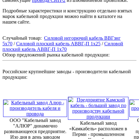
самонесущие
провода СИП-2
из алюминиевой проволоки.
Подробные характеристики и конструкцию отдельно взятых
марок кабельной продукции можно найти в каталоге на
нашем сайте.
Случайный товар:
Силовой негорючий кабель ВВГзнг
5х70
/
Силовой плоский кабель АВВГ-П 1х25
/
Силовой
плоский кабель АВВГ-П 1х70
Обзор предложений рынка кабельной продукции:
Российские крупнейшие заводы - производители кабельной
продукции:
ООО "Кабельный завод
Кабельный завод
"АЛЮР" динамично
«Камкабель» расположен в
развивающееся предприятие.
п
Перми - промышленном
Изо дня в день заводом
пр