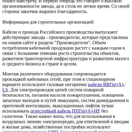
пошел навстречу. В первую очередь это говорит о высокой
организованности завода, да в столь не легкое время. Со своей
стороны заказчик выразил благодарность.
Информация для строительных организаций:
Кабели и провода Российского производства выпускают
действующие заводы - производители, которые представлены
на нашем сайте в разделе "Производители". Объем
потребления кабельной продукции растет с каждым годом в
связи с большими темпами роста строительства объектов,
развитием транспортной инфраструктуры и развитием малого
и среднего бизнеса в стране в целом.
Монтаж различного оборудования сопровождается
прокладкой кабельных сетей, при этом в стационарном
варианте используют силовые негорючие
кабели ВВГнг(А)-
LS
. Для электропроводок цепей систем пожарной
безопасности, питания насосов пожаротушения, освещения
запасных выходов и путей эвакуации, систем дымоудаления и
приточной вентиляции, эвакуационных лифтов лучше
использовать
огнестойкий кабель ППГнг(А)-HF
без
галогенов. Также важно знать, что для использования в
воздушных линиях электропередач, для ответвлений к вводам
в жилые дома, хозяйственные постройки используют