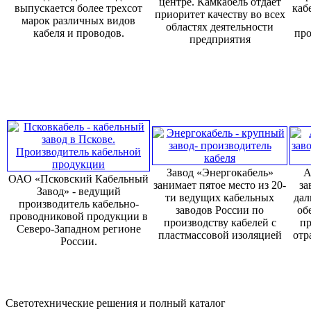
центре. Камкабель отдает
выпускается более трехсот
каб
приоритет качеству во всех
марок различных видов
областях деятельности
кабеля и проводов.
про
предприятия
Завод «Энергокабель»
А
ОАО «Псковский Кабельный
занимает пятое место из 20-
за
Завод» - ведущий
ти ведущих кабельных
дал
производитель кабельно-
заводов России по
об
проводниковой продукции в
производству кабелей с
пр
Северо-Западном регионе
пластмассовой изоляцией
отр
России.
Светотехнические решения и полный каталог