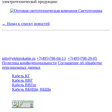
электротехнической продукции:
← Назад к списку новостей
Группа компаний "Электрокабель"
125480, Москва, Туристская ул, д.25, корп.1, оф. 21
info@elektrokable.ru
+7(495)798-04-13
+7(495)798-29-05
Политика конфиденциальности
Соглашение об обработке
персональных данных
Кабель КГ
Кабель ВВГ
Кабель ВВГнг
Кабель ВБбШв, ВБШв