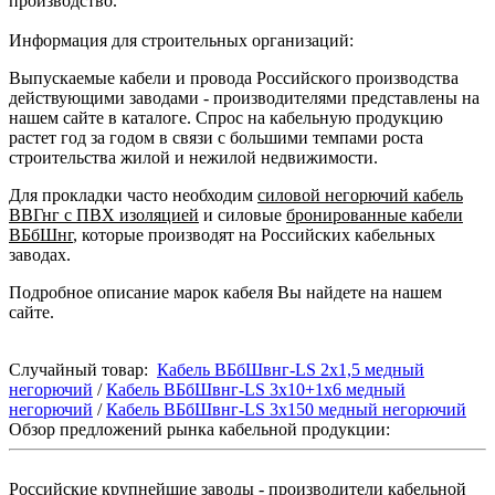
производство.
Информация для строительных организаций:
Выпускаемые кабели и провода Российского производства
действующими заводами - производителями представлены на
нашем сайте в каталоге. Спрос на кабельную продукцию
растет год за годом в связи с большими темпами роста
строительства жилой и нежилой недвижимости.
Для прокладки часто необходим
силовой негорючий кабель
ВВГнг с ПВХ изоляцией
и силовые
бронированные кабели
ВБбШнг
, которые производят на Российских кабельных
заводах.
Подробное описание марок кабеля Вы найдете на нашем
сайте.
Случайный товар:
Кабель ВБбШвнг-LS 2х1,5 медный
негорючий
/
Кабель ВБбШвнг-LS 3х10+1х6 медный
негорючий
/
Кабель ВБбШвнг-LS 3х150 медный негорючий
Обзор предложений рынка кабельной продукции:
Российские крупнейшие заводы - производители кабельной