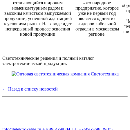
отличающийся широким
-это народное
обр
номенклатурным рядом и
предприятие, которое
п
высоким качеством выпускаемой
уже не первый год
продукции, успешной адаптацией
является одним из
"
к условиям рынка. На заводе идет
лидеров кабельной
"М
непрерывный процесс освоения
отрасли в московском
ши
новой продукции
регионе.
Светотехнические решения и полный каталог
электротехнической продукции:
← Назад к списку новостей
Группа компаний "Электрокабель"
125480, Москва, Туристская ул, д.25, корп.1, оф. 21
info@elektrokable.ru
+7(495)798-04-13
+7(495)798-29-05