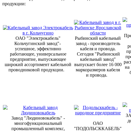
продукции:
Пре
ОАО "Электрокабель"
Рыбинский кабельный
Кольчугинский завод"-
завод - производитель
р
успешное, эффективно
кабеля и провода.
п
работающее, универсальное
Сегодня "Рыбинский
пр
предприятие, выпускающее
кабельный завод"
рас
широкий ассортимент кабельной
выпускает более 16 000
на
проводниковой продукции.
маркоразмеров кабеля
и провода.
ЗА
Завод "Людиновокабель" -
д
многофункциональный
ОАО
промышленный комплекс,
"ПОДОЛЬСККАБЕЛЬ"