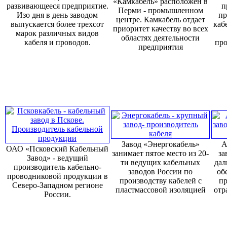
«Камкабель» расположен в
развивающееся предприятие.
п
Перми - промышленном
Изо дня в день заводом
пр
центре. Камкабель отдает
выпускается более трехсот
каб
приоритет качеству во всех
марок различных видов
областях деятельности
кабеля и проводов.
про
предприятия
Завод «Энергокабель»
А
ОАО «Псковский Кабельный
занимает пятое место из 20-
за
Завод» - ведущий
ти ведущих кабельных
дал
производитель кабельно-
заводов России по
об
проводниковой продукции в
производству кабелей с
пр
Северо-Западном регионе
пластмассовой изоляцией
отр
России.