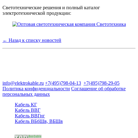
Светотехнические решения и полный каталог
электротехнической продукции:
← Назад к списку новостей
Группа компаний "Электрокабель"
125480, Москва, Туристская ул, д.25, корп.1, оф. 21
info@elektrokable.ru
+7(495)798-04-13
+7(495)798-29-05
Политика конфиденциальности
Соглашение об обработке
персональных данных
Кабель КГ
Кабель ВВГ
Кабель ВВГнг
Кабель ВБбШв, ВБШв