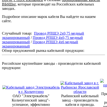
ВБбШнг
, которые производят на Российских кабельных
заводах.
Подробное описание марок кабеля Вы найдете на нашем
сайте.
Случайный товар:
Провод РПШЭ 2х0,75 медный
экранированный
/
Провод РПШЭ 4х0,75 медный
экранированный
/
Провод РПШЭ 4x6 медный
экранированный
Обзор предложений рынка кабельной продукции:
Российские крупнейшие заводы - производители кабельной
продукции:
Пре
ОАО "Электрокабель"
Рыбинский кабельный
Кольчугинский завод"-
завод - производитель
р
успешное, эффективно
кабеля и провода.
п