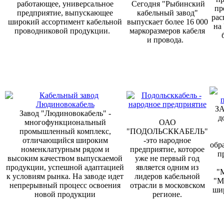
работающее, универсальное
Сегодня "Рыбинский
пр
предприятие, выпускающее
кабельный завод"
рас
широкий ассортимент кабельной
выпускает более 16 000
на
проводниковой продукции.
маркоразмеров кабеля
и провода.
ЗА
Завод "Людиновокабель" -
д
многофункциональный
ОАО
промышленный комплекс,
"ПОДОЛЬСККАБЕЛЬ"
отличающийся широким
-это народное
обр
номенклатурным рядом и
предприятие, которое
п
высоким качеством выпускаемой
уже не первый год
продукции, успешной адаптацией
является одним из
"
к условиям рынка. На заводе идет
лидеров кабельной
"М
непрерывный процесс освоения
отрасли в московском
ши
новой продукции
регионе.