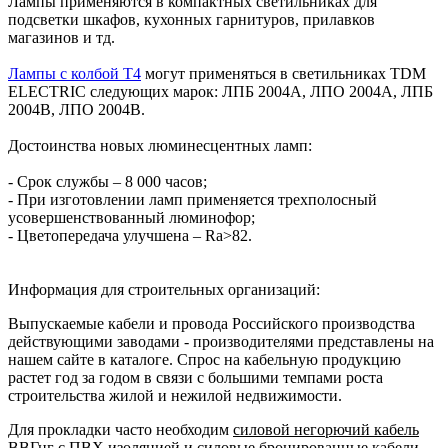
Лампы применяются в компактных светильниках для
подсветки шкафов, кухонных гарнитуров, прилавков
магазинов и тд.
Лампы с колбой Т4
могут применяться в светильниках TDM
ELECTRIC следующих марок: ЛПБ 2004А, ЛПО 2004А, ЛПБ
2004В, ЛПО 2004В.
Достоинства новых люминесцентных ламп:
- Срок службы – 8 000 часов;
- При изготовлении ламп применяется трехполосный
усовершенствованный люминофор;
- Цветопередача улучшена – Ra>82.
Информация для строительных организаций:
Выпускаемые кабели и провода Российского производства
действующими заводами - производителями представлены на
нашем сайте в каталоге. Спрос на кабельную продукцию
растет год за годом в связи с большими темпами роста
строительства жилой и нежилой недвижимости.
Для прокладки часто необходим
силовой негорючий кабель
ВВГнг с ПВХ изоляцией
и силовые
бронированные кабели