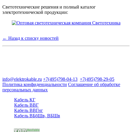
Светотехнические решения и полный каталог
электротехнической продукции:
← Назад к списку новостей
Группа компаний "Электрокабель"
125480, Москва, Туристская ул, д.25, корп.1, оф. 21
info@elektrokable.ru
+7(495)798-04-13
+7(495)798-29-05
Политика конфиденциальности
Соглашение об обработке
персональных данных
Кабель КГ
Кабель ВВГ
Кабель ВВГнг
Кабель ВБбШв, ВБШв