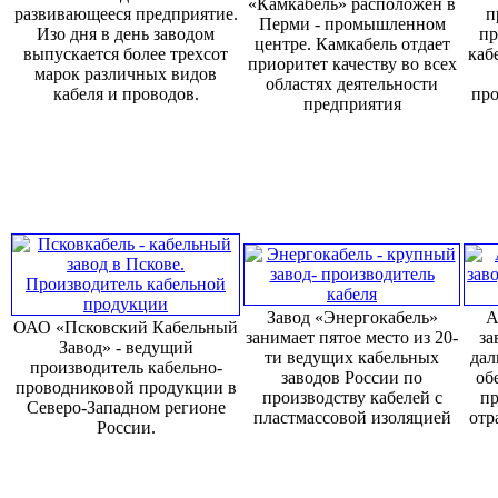
«Камкабель» расположен в
развивающееся предприятие.
п
Перми - промышленном
Изо дня в день заводом
пр
центре. Камкабель отдает
выпускается более трехсот
каб
приоритет качеству во всех
марок различных видов
областях деятельности
кабеля и проводов.
про
предприятия
Завод «Энергокабель»
А
ОАО «Псковский Кабельный
занимает пятое место из 20-
за
Завод» - ведущий
ти ведущих кабельных
дал
производитель кабельно-
заводов России по
об
проводниковой продукции в
производству кабелей с
пр
Северо-Западном регионе
пластмассовой изоляцией
отр
России.