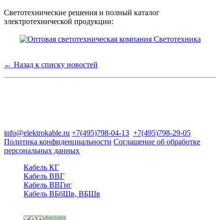
Светотехнические решения и полный каталог
электротехнической продукции:
← Назад к списку новостей
Группа компаний "Электрокабель"
125480, Москва, Туристская ул, д.25, корп.1, оф. 21
info@elektrokable.ru
+7(495)798-04-13
+7(495)798-29-05
Политика конфиденциальности
Соглашение об обработке
персональных данных
Кабель КГ
Кабель ВВГ
Кабель ВВГнг
Кабель ВБбШв, ВБШв