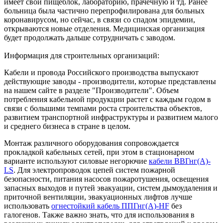
имеет свой пищеблок, лабораторию, прачечную и тд. Ранее
больница была частично перепрофилирована для больных
коронавирусом, но сейчас, в связи со спадом эпидемии,
открываются новые отделения. Медицинская организация
будет продолжать дальше сотрудничать с заводом.
Информация для строительных организаций:
Кабели и провода Российского производства выпускают
действующие заводы - производители, которые представлены
на нашем сайте в разделе "Производители". Объем
потребления кабельной продукции растет с каждым годом в
связи с большими темпами роста строительства объектов,
развитием транспортной инфраструктуры и развитием малого
и среднего бизнеса в стране в целом.
Монтаж различного оборудования сопровождается
прокладкой кабельных сетей, при этом в стационарном
варианте используют силовые негорючие
кабели ВВГнг(А)-
LS
. Для электропроводок цепей систем пожарной
безопасности, питания насосов пожаротушения, освещения
запасных выходов и путей эвакуации, систем дымоудаления и
приточной вентиляции, эвакуационных лифтов лучше
использовать
огнестойкий кабель ППГнг(А)-HF
без
галогенов. Также важно знать, что для использования в